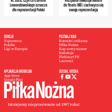
RL 2028, czyli co transfer
Hiszpania świętuje awans
Lewandowskiego oznacza
do finału MŚ i zachwyca się
dla reprezentacji Polski
swoją reprezentacją
SEKCJE
POZNAJ NAS
Najnowsze
Kontakt i reklama
Polska
Piłka Nożna
Ligi w Europie
Kup nowy numer
Redakcja
Plebiscyt PN
Laureaci
APLIKACJA MOBILNA
SOCIAL MEDIA
App Store
Google Play
Istniejemy nieprzerwanie od 1997 roku!