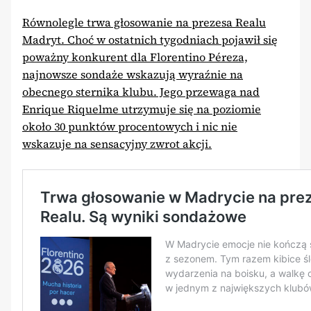
Równolegle trwa głosowanie na prezesa Realu
Madryt. Choć w ostatnich tygodniach pojawił się
poważny konkurent dla Florentino Péreza,
najnowsze sondaże wskazują wyraźnie na
obecnego sternika klubu. Jego przewaga nad
Enrique Riquelme utrzymuje się na poziomie
około 30 punktów procentowych i nic nie
wskazuje na sensacyjny zwrot akcji.