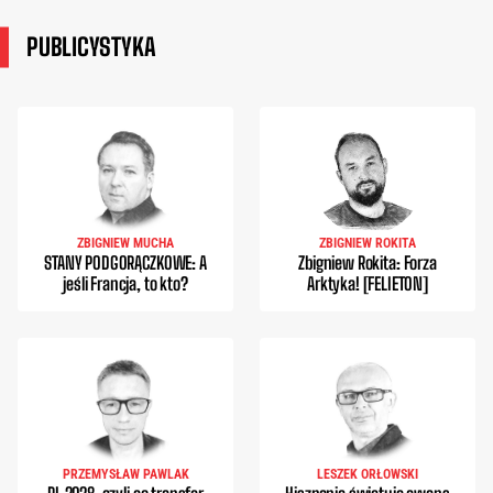
PUBLICYSTYKA
ZBIGNIEW MUCHA
ZBIGNIEW ROKITA
STANY PODGORĄCZKOWE: A
Zbigniew Rokita: Forza
jeśli Francja, to kto?
Arktyka! [FELIETON]
PRZEMYSŁAW PAWLAK
LESZEK ORŁOWSKI