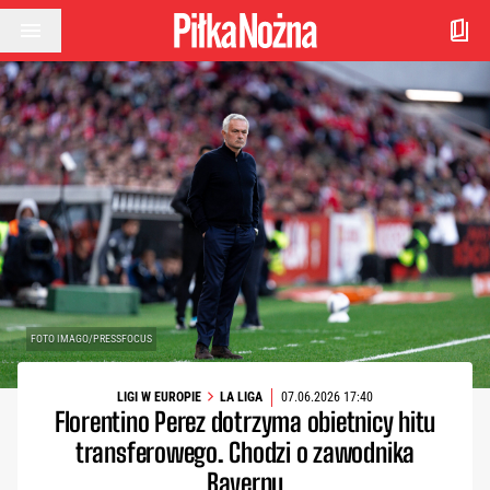
Przejdź do treści
FOTO IMAGO/PRESSFOCUS
LIGI W EUROPIE
LA LIGA
07.06.2026 17:40
Florentino Perez dotrzyma obietnicy hitu
transferowego. Chodzi o zawodnika
Bayernu