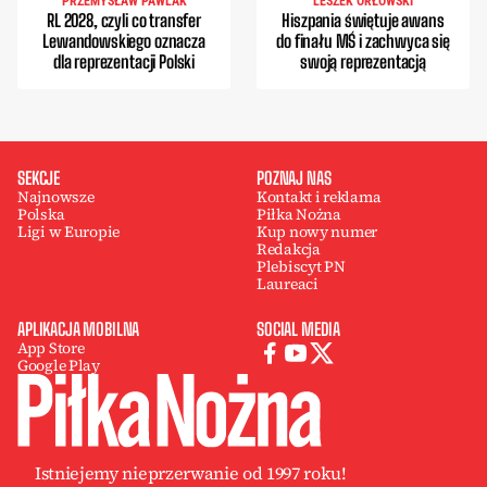
PRZEMYSŁAW PAWLAK
LESZEK ORŁOWSKI
RL 2028, czyli co transfer
Hiszpania świętuje awans
Lewandowskiego oznacza
do finału MŚ i zachwyca się
dla reprezentacji Polski
swoją reprezentacją
SEKCJE
POZNAJ NAS
Najnowsze
Kontakt i reklama
Polska
Piłka Nożna
Ligi w Europie
Kup nowy numer
Redakcja
Plebiscyt PN
Laureaci
APLIKACJA MOBILNA
SOCIAL MEDIA
App Store
Google Play
Istniejemy nieprzerwanie od 1997 roku!