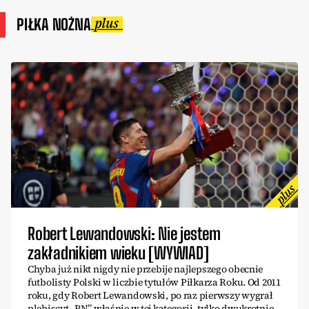
PIŁKA NOŻNA
Robert Lewandowski: Nie jestem
zakładnikiem wieku [WYWIAD]
Chyba już nikt nigdy nie przebije najlepszego obecnie
futbolisty Polski w liczbie tytułów Piłkarza Roku. Od 2011
roku, gdy Robert Lewandowski, po raz pierwszy wygrał
plebiscyt „PN” właśnie w tej kategorii, tylko dwukrotnie