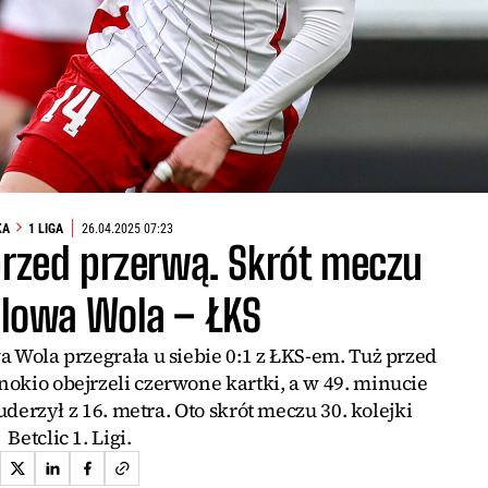
KA
1 LIGA
26.04.2025 07:23
przed przerwą. Skrót meczu
alowa Wola – ŁKS
wa Wola przegrała u siebie 0:1 z ŁKS-em. Tuż przed
nokio obejrzeli czerwone kartki, a w 49. minucie
erzył z 16. metra. Oto skrót meczu 30. kolejki
Betclic 1. Ligi.