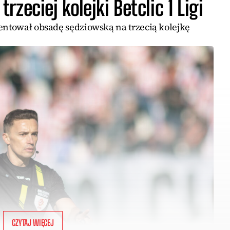
zeciej kolejki Betclic 1 Ligi
entował obsadę sędziowską na trzecią kolejkę
CZYTAJ WIĘCEJ