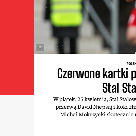
FOT.
POLS
Czerwone kartki 
Stal St
W piątek, 25 kwietnia, Stal Stalo
przerwą David Niepsuj i Koki Hi
Michał Mokrzycki skutecznie ud