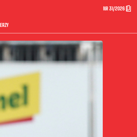
NR 31/2026
ERZY