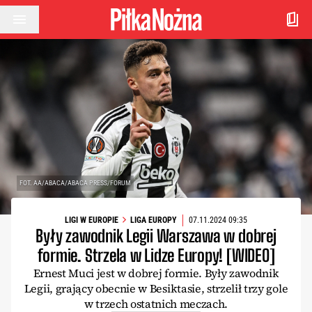
Przejdź do treści
FOT. AA/ABACA/ABACA PRESS/FORUM
LIGI W EUROPIE
LIGA EUROPY
07.11.2024 09:35
Były zawodnik Legii Warszawa w dobrej
formie. Strzela w Lidze Europy! [WIDEO]
Ernest Muci jest w dobrej formie. Były zawodnik
Legii, grający obecnie w Besiktasie, strzelił trzy gole
w trzech ostatnich meczach.