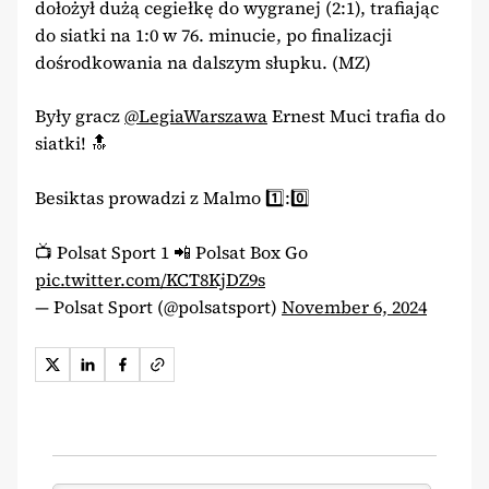
dołożył dużą cegiełkę do wygranej (2:1), trafiając
do siatki na 1:0 w 76. minucie, po finalizacji
dośrodkowania na dalszym słupku. (MZ)
Były gracz
@LegiaWarszawa
Ernest Muci trafia do
siatki! 🔝
Besiktas prowadzi z Malmo 1️⃣:0️⃣
📺 Polsat Sport 1 📲 Polsat Box Go
pic.twitter.com/KCT8KjDZ9s
— Polsat Sport (@polsatsport)
November 6, 2024