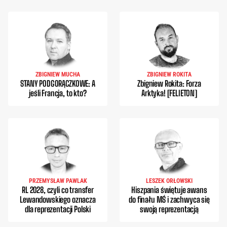
ZBIGNIEW MUCHA
ZBIGNIEW ROKITA
STANY PODGORĄCZKOWE: A
Zbigniew Rokita: Forza
jeśli Francja, to kto?
Arktyka! [FELIETON]
PRZEMYSŁAW PAWLAK
LESZEK ORŁOWSKI
RL 2028, czyli co transfer
Hiszpania świętuje awans
Lewandowskiego oznacza
do finału MŚ i zachwyca się
dla reprezentacji Polski
swoją reprezentacją