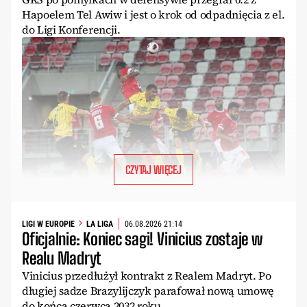
Hapoelem Tel Awiw i jest o krok od odpadnięcia z el.
do Ligi Konferencji.
CZYTAJ WIĘCEJ
LIGI W EUROPIE
LA LIGA
06.08.2026 21:14
Oficjalnie: Koniec sagi! Vinicius zostaje w
Realu Madryt
Vinicius przedłużył kontrakt z Realem Madryt. Po
długiej sadze Brazylijczyk parafował nową umowę
do końca czerwca 2032 roku.