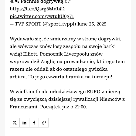
🔴📲 Pachnie dogrywką 👉
https://t.co/Qsrg6Mx14D
pic.twitter.com/ywtukU0g71
— TVP SPORT (@sport_tvppl)
June 25, 2025
Wydawało się, że zmierzamy w stronę dogrywki,
ale wówczas znów losy zespołu na swoje barki
wziął Elliott. Pomocnik Liverpoolu znów
wyprowadził Anglię na prowadzenie, którego tym
razem nie oddali aż do ostatniego gwizdka
arbitra. To jego czwarta bramka na turnieju!
W wielkim finale młodzieżowego EURO zmierzą
się ze zwycięzcą dzisiejszej rywalizacji Niemców z
Francuzami. Początek już o 21:00.