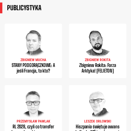
PUBLICYSTYKA
ZBIGNIEW MUCHA
ZBIGNIEW ROKITA
STANY PODGORĄCZKOWE: A
Zbigniew Rokita: Forza
jeśli Francja, to kto?
Arktyka! [FELIETON]
PRZEMYSŁAW PAWLAK
LESZEK ORŁOWSKI
RL 2028, czyli co transfer
Hiszpania świętuje awans