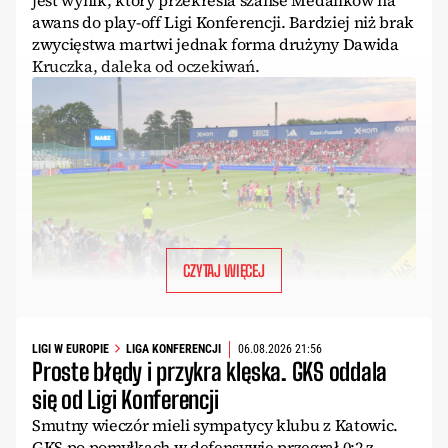
awans do play-off Ligi Konferencji. Bardziej niż brak
zwycięstwa martwi jednak forma drużyny Dawida
Kruczka, daleka od oczekiwań.
CZYTAJ WIĘCEJ
LIGI W EUROPIE
LIGA KONFERENCJI
06.08.2026 21:56
Proste błędy i przykra klęska. GKS oddala
się od Ligi Konferencji
Smutny wieczór mieli sympatycy klubu z Katowic.
GKS po pomyłkach w defensywie przegrał 0:2 z