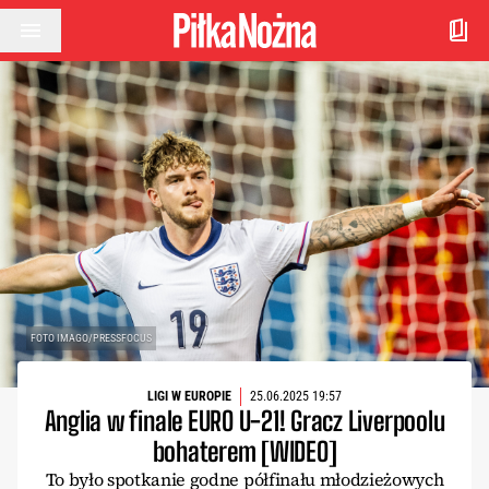
Przejdź do treści
FOTO IMAGO/PRESSFOCUS
LIGI W EUROPIE
25.06.2025 19:57
Anglia w finale EURO U-21! Gracz Liverpoolu
bohaterem [WIDEO]
To było spotkanie godne półfinału młodzieżowych