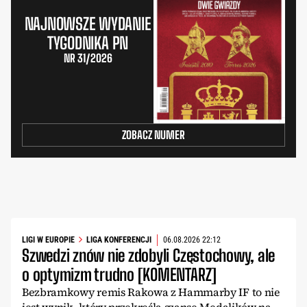
NAJNOWSZE WYDANIE
TYGODNIKA PN
NR 31/2026
ZOBACZ NUMER
LIGI W EUROPIE
LIGA KONFERENCJI
06.08.2026 22:12
Szwedzi znów nie zdobyli Częstochowy, ale
o optymizm trudno [KOMENTARZ]
Bezbramkowy remis Rakowa z Hammarby IF to nie
jest wynik, który przekreśla szanse Medalików na