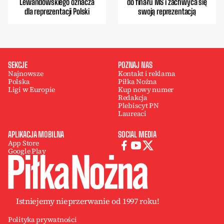
Lewandowskiego oznacza
do finału MŚ i zachwyca się
dla reprezentacji Polski
swoją reprezentacją
SEKCJE
POZNAJ NAS
Najnowsze
Kontakt i reklama
Polska
Piłka Nożna
Ligi w Europie
Kup nowy numer
Redakcja
Plebiscyt PN
Laureaci
APLIKACJA MOBILNA
SOCIAL MEDIA
App Store
Google Play
Istniejemy nieprzerwanie od 1997 roku!
Polityka prywatności