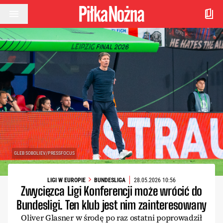
Przejdź do treści
GLEB SOBOLIEV/PRESSFOCUS
LIGI W EUROPIE
BUNDESLIGA
28.05.2026 10:56
Zwycięzca Ligi Konferencji może wrócić do
Bundesligi. Ten klub jest nim zainteresowany
Oliver Glasner w środę po raz ostatni poprowadził