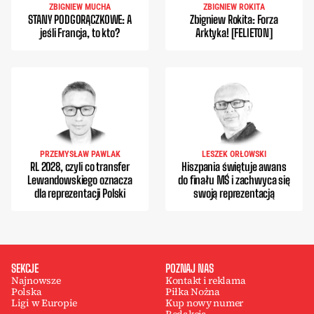
ZBIGNIEW MUCHA
ZBIGNIEW ROKITA
STANY PODGORĄCZKOWE: A
Zbigniew Rokita: Forza
jeśli Francja, to kto?
Arktyka! [FELIETON]
PRZEMYSŁAW PAWLAK
LESZEK ORŁOWSKI
RL 2028, czyli co transfer
Hiszpania świętuje awans
Lewandowskiego oznacza
do finału MŚ i zachwyca się
dla reprezentacji Polski
swoją reprezentacją
SEKCJE
POZNAJ NAS
Najnowsze
Kontakt i reklama
Polska
Piłka Nożna
Ligi w Europie
Kup nowy numer
Redakcja