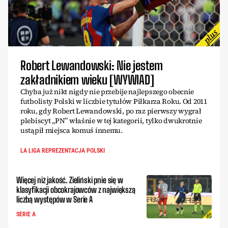
Robert Lewandowski: Nie jestem
zakładnikiem wieku [WYWIAD]
Chyba już nikt nigdy nie przebije najlepszego obecnie
futbolisty Polski w liczbie tytułów Piłkarza Roku. Od 2011
roku, gdy Robert Lewandowski, po raz pierwszy wygrał
plebiscyt „PN” właśnie w tej kategorii, tylko dwukrotnie
ustąpił miejsca komuś innemu.
LA LIGA REPREZENTACJA POLSKI
Więcej niż jakość. Zieliński pnie się w
klasyfikacji obcokrajowców z największą
liczbą występów w Serie A
SERIE A