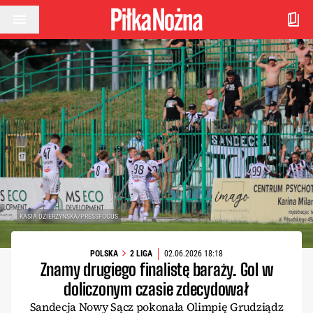
Przejdź do treści
KASIA DZIERZYNSKA/PRESSFOCUS
POLSKA
2 LIGA
02.06.2026 18:18
Znamy drugiego finalistę baraży. Gol w
doliczonym czasie zdecydował
Sandecja Nowy Sącz pokonała Olimpię Grudziądz