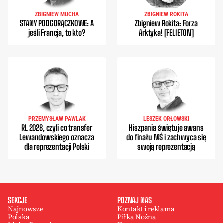
ZBIGNIEW MUCHA
ZBIGNIEW ROKITA
STANY PODGORĄCZKOWE: A
Zbigniew Rokita: Forza
jeśli Francja, to kto?
Arktyka! [FELIETON]
PRZEMYSŁAW PAWLAK
LESZEK ORŁOWSKI
RL 2028, czyli co transfer
Hiszpania świętuje awans
Lewandowskiego oznacza
do finału MŚ i zachwyca się
dla reprezentacji Polski
swoją reprezentacją
SEKCJE
POZNAJ NAS
Najnowsze
Kontakt i reklama
Polska
Piłka Nożna