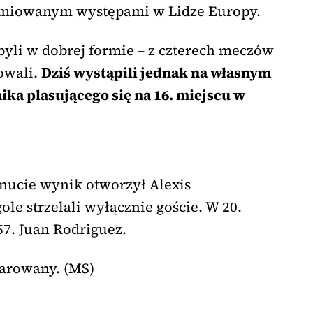
remiowanym występami w Lidze Europy.
yli w dobrej formie – z czterech meczów
owali.
Dziś wystąpili jednak na własnym
ka plasującego się na 16. miejscu w
minucie wynik otworzył Alexis
le strzelali wyłącznie goście. W 20.
57. Juan Rodriguez.
zarowany. (MS)