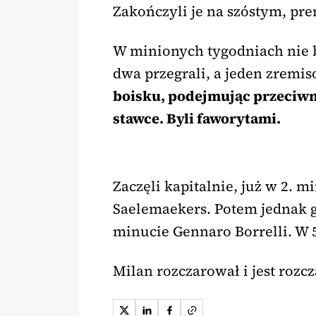
Zakończyli je na szóstym, p
W minionych tygodniach nie b
dwa przegrali, a jeden zremis
boisku, podejmując przeciwni
stawce. Byli faworytami.
Zaczęli kapitalnie, już w 2. 
Saelemaekers. Potem jednak go
minucie Gennaro Borrelli. W 
Milan rozczarował i jest rozc