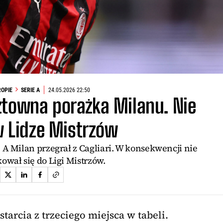
ROPIE
SERIE A
24.05.2026 22:50
ztowna porażka Milanu. Nie
w Lidze Mistrzów
 A Milan przegrał z Cagliari. W konsekwencji nie
ował się do Ligi Mistrzów.
tarcia z trzeciego miejsca w tabeli.