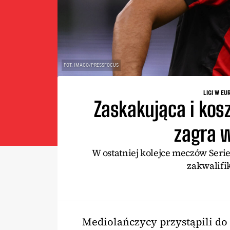
FOT. IMAGO/PRESSFOCUS
LIGI W EU
Zaskakująca i kos
zagra 
W ostatniej kolejce meczów Serie
zakwalifik
Mediolańczycy przystąpili do s