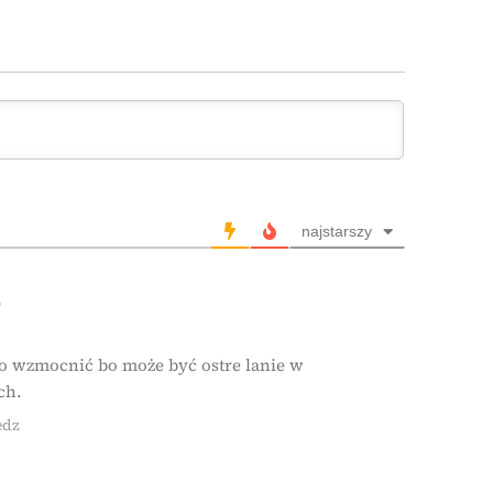
najstarszy
0
zo wzmocnić bo może być ostre lanie w
ch.
edz