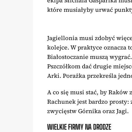
ekipa Michala Gasparika musi 
które musiałyby urwać punkt
Jagiellonia musi zdobyć więc
kolejce. W praktyce oznacza to
Białostoczanie muszą wygrać.
Pszczółkom dać drugie miejs
Arki. Porażka przekreśla jed
A co się musi stać, by Raków
Rachunek jest bardzo prosty:
zwycięstw Górnika oraz Jagi.
WIELKIE FIRMY NA DRODZE