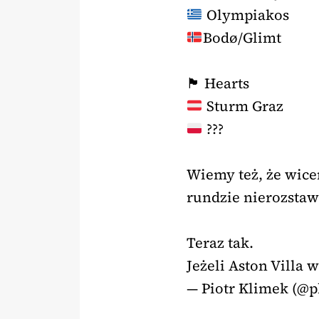
Olympiakos
Bodø/Glimt
🏴󠁧󠁢󠁳󠁣󠁴󠁿 Hearts
Sturm Graz
???
Wiemy też, że wicem
rundzie nierozstaw
Teraz tak.
Jeżeli Aston Villa
— Piotr Klimek (@