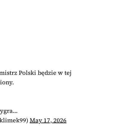
istrz Polski będzie w tej
iony.
 wygra…
pklimek99)
May 17, 2026