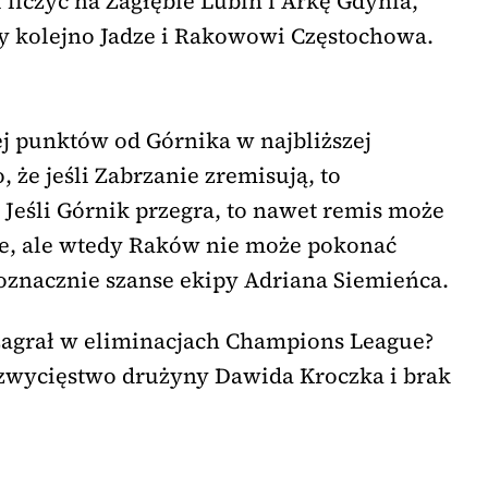
liczyć na Zagłębie Lubin i Arkę Gdynia,
y kolejno Jadze i Rakowowi Częstochowa.
ej punktów od Górnika w najbliższej
, że jeśli Zabrzanie zremisują, to
 Jeśli Górnik przegra, to nawet remis może
ce, ale wtedy Raków nie może pokonać
noznacznie szanse ekipy Adriana Siemieńca.
 zagrał w eliminacjach Champions League?
 zwycięstwo drużyny Dawida Kroczka i brak