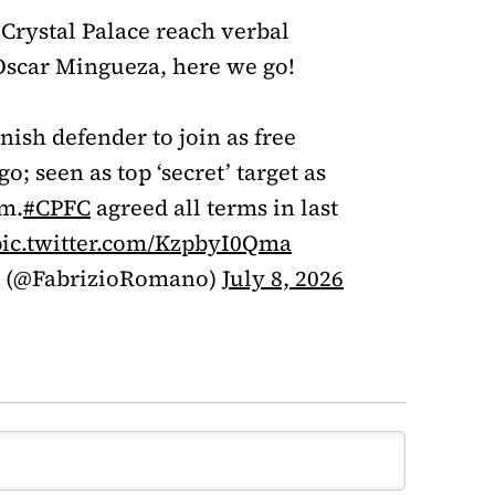
Crystal Palace reach verbal
Oscar Mingueza, here we go!
nish defender to join as free
o; seen as top ‘secret’ target as
rm.
#CPFC
agreed all terms in last
pic.twitter.com/KzpbyI0Qma
o (@FabrizioRomano)
July 8, 2026