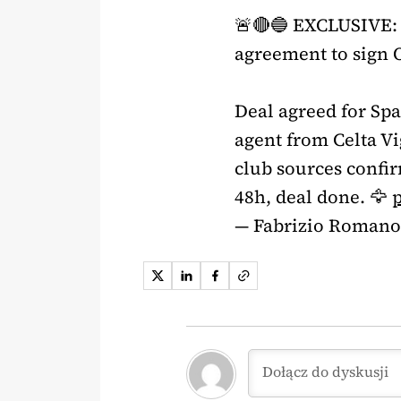
🚨🔴🔵 EXCLUSIVE: 
agreement to sign 
Deal agreed for Spa
agent from Celta Vig
club sources confi
48h, deal done. 🦅
— Fabrizio Roman