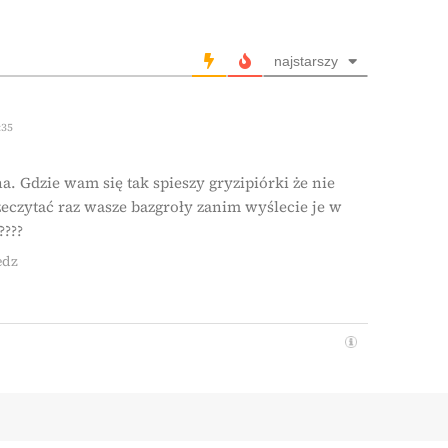
najstarszy
:35
a. Gdzie wam się tak spieszy gryzipiórki że nie
eczytać raz wasze bazgroły zanim wyślecie je w
????
edz