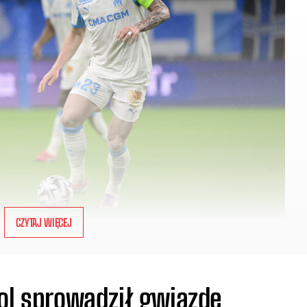
CZYTAJ WIĘCEJ
ool sprowadził gwiazdę