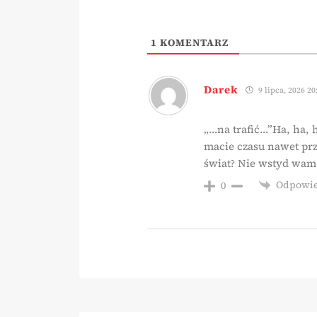
1
KOMENTARZ
Darek
9 lipca, 2026 20
„…na trafić…”Ha, ha, h
macie czasu nawet prz
świat? Nie wstyd wam
Odpowi
0