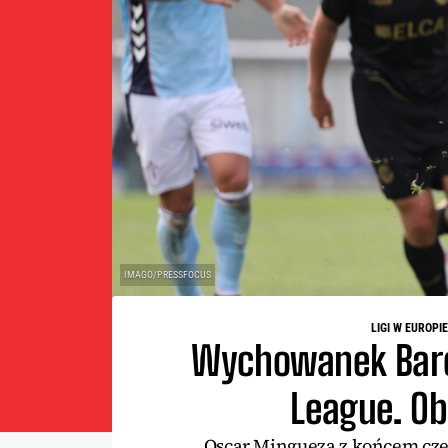
IMAGO/PRESSFOCUS
LIGI W EUROPIE
Wychowanek Barce
League. Ob
Oscar Mingueza z końcem czer