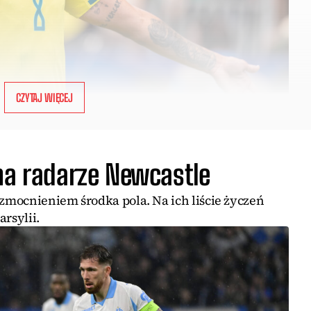
CZYTAJ WIĘCEJ
na radarze Newcastle
mocnieniem środka pola. Na ich liście życzeń
rsylii.