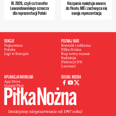
RL 2028, czyli co transfer
Hiszpania świętuje awans
Lewandowskiego oznacza
do finału MŚ i zachwyca się
dla reprezentacji Polski
swoją reprezentacją
SEKCJE
POZNAJ NAS
Najnowsze
Kontakt i reklama
Polska
Piłka Nożna
Ligi w Europie
Kup nowy numer
Redakcja
Plebiscyt PN
Laureaci
APLIKACJA MOBILNA
SOCIAL MEDIA
App Store
Google Play
Istniejemy nieprzerwanie od 1997 roku!