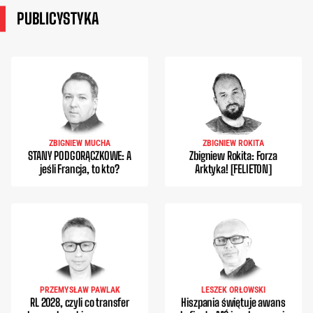
PUBLICYSTYKA
ZBIGNIEW MUCHA
ZBIGNIEW ROKITA
STANY PODGORĄCZKOWE: A
Zbigniew Rokita: Forza
jeśli Francja, to kto?
Arktyka! [FELIETON]
PRZEMYSŁAW PAWLAK
LESZEK ORŁOWSKI
RL 2028, czyli co transfer
Hiszpania świętuje awans