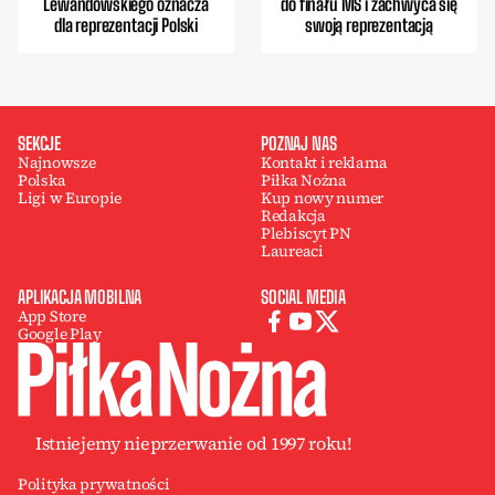
Lewandowskiego oznacza
do finału MŚ i zachwyca się
dla reprezentacji Polski
swoją reprezentacją
SEKCJE
POZNAJ NAS
Najnowsze
Kontakt i reklama
Polska
Piłka Nożna
Ligi w Europie
Kup nowy numer
Redakcja
Plebiscyt PN
Laureaci
APLIKACJA MOBILNA
SOCIAL MEDIA
App Store
Google Play
Istniejemy nieprzerwanie od 1997 roku!
Polityka prywatności