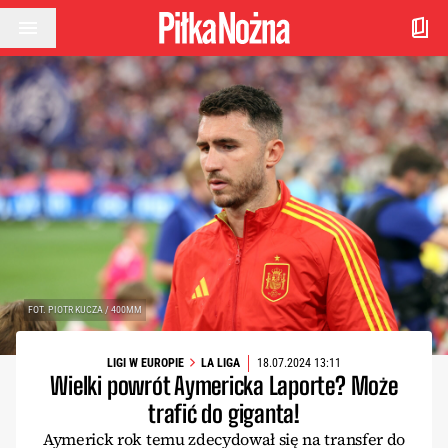
Przejdź do treści
FOT. PIOTR KUCZA / 400MM
LIGI W EUROPIE
LA LIGA
18.07.2024 13:11
Wielki powrót Aymericka Laporte? Może
trafić do giganta!
Aymerick rok temu zdecydował się na transfer do