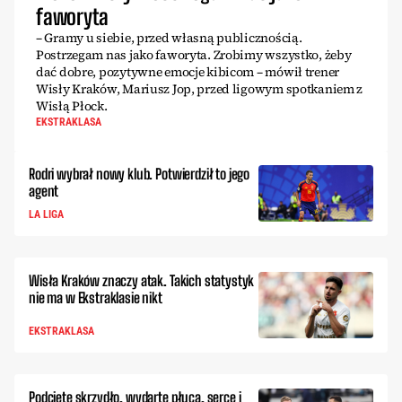
faworyta
– Gramy u siebie, przed własną publicznością.
Postrzegam nas jako faworyta. Zrobimy wszystko, żeby
dać dobre, pozytywne emocje kibicom – mówił trener
Wisły Kraków, Mariusz Jop, przed ligowym spotkaniem z
Wisłą Płock.
EKSTRAKLASA
Rodri wybrał nowy klub. Potwierdził to jego
agent
LA LIGA
Wisła Kraków znaczy atak. Takich statystyk
nie ma w Ekstraklasie nikt
EKSTRAKLASA
Podcięte skrzydło, wydarte płuca, serce i