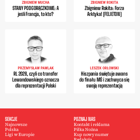
ZBIGNIEW MUCHA
ZBIGNIEW ROKITA
STANY PODGORĄCZKOWE: A
Zbigniew Rokita: Forza
jeśli Francja, to kto?
Arktyka! [FELIETON]
PRZEMYSŁAW PAWLAK
LESZEK ORŁOWSKI
RL 2028, czyli co transfer
Hiszpania świętuje awans
Lewandowskiego oznacza
do finału MŚ i zachwyca się
dla reprezentacji Polski
swoją reprezentacją
SEKCJE
POZNAJ NAS
Najnowsze
Kontakt i reklama
Polska
Piłka Nożna
Ligi w Europie
Kup nowy numer
Redakcja