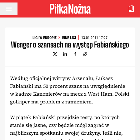
Przejdź do treści
LIGI W EUROPIE
INNE LIGI
13.01.2011 17:27
Wenger o szansach na występ Fabiańskiego
Według oficjalnej witryny Arsenalu, Łukasz
Fabiański ma 50 procent szans na uwzględnienie
w kadrze Kanonierów na mecz z West Ham. Polski
golkiper ma problem z ramieniem.
W piątek Fabiański przejdzie testy, po których
stanie się jasne, czy będzie mógł zagrać w
najbliższym spotkaniu swojej drużyny. Jeśli nie,