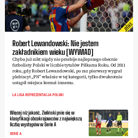
Robert Lewandowski: Nie jestem
zakładnikiem wieku [WYWIAD]
Chyba już nikt nigdy nie przebije najlepszego obecnie
futbolisty Polski w liczbie tytułów Piłkarza Roku. Od 2011
roku, gdy Robert Lewandowski, po raz pierwszy wygrał
plebiscyt „PN” właśnie w tej kategorii, tylko dwukrotnie
ustąpił miejsca komuś innemu.
LA LIGA REPREZENTACJA POLSKI
Więcej niż jakość. Zieliński pnie się w
klasyfikacji obcokrajowców z największą
liczbą występów w Serie A
SERIE A