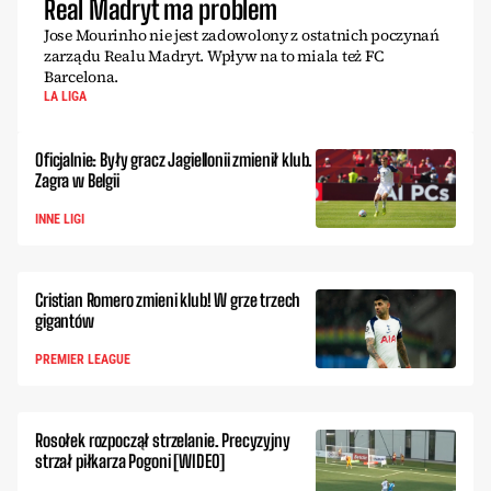
Real Madryt ma problem
Jose Mourinho nie jest zadowolony z ostatnich poczynań
zarządu Realu Madryt. Wpływ na to miala też FC
Barcelona.
LA LIGA
Oficjalnie: Były gracz Jagiellonii zmienił klub.
Zagra w Belgii
INNE LIGI
Cristian Romero zmieni klub! W grze trzech
gigantów
PREMIER LEAGUE
Rosołek rozpoczął strzelanie. Precyzyjny
strzał piłkarza Pogoni [WIDEO]