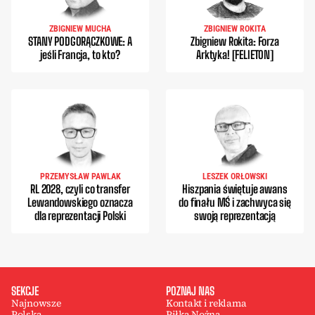
ZBIGNIEW MUCHA
ZBIGNIEW ROKITA
STANY PODGORĄCZKOWE: A
Zbigniew Rokita: Forza
jeśli Francja, to kto?
Arktyka! [FELIETON]
PRZEMYSŁAW PAWLAK
LESZEK ORŁOWSKI
RL 2028, czyli co transfer
Hiszpania świętuje awans
Lewandowskiego oznacza
do finału MŚ i zachwyca się
dla reprezentacji Polski
swoją reprezentacją
SEKCJE
POZNAJ NAS
Najnowsze
Kontakt i reklama
Polska
Piłka Nożna