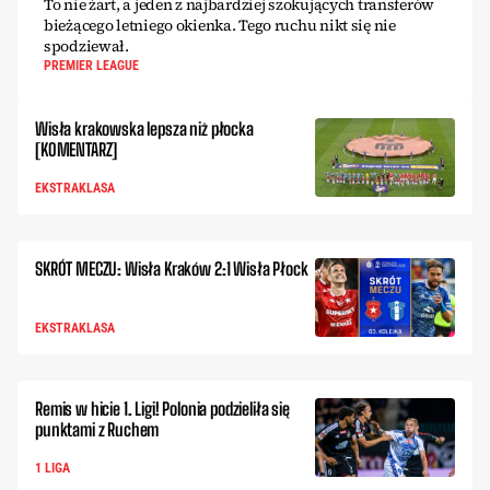
To nie żart, a jeden z najbardziej szokujących transferów
bieżącego letniego okienka. Tego ruchu nikt się nie
spodziewał.
PREMIER LEAGUE
Wisła krakowska lepsza niż płocka
[KOMENTARZ]
EKSTRAKLASA
SKRÓT MECZU: Wisła Kraków 2:1 Wisła Płock
EKSTRAKLASA
Remis w hicie 1. Ligi! Polonia podzieliła się
punktami z Ruchem
1 LIGA