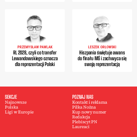
PRZEMYSŁAW PAWLAK
LESZEK ORŁOWSKI
RL 2028, czyli co transfer
Hiszpania świętuje awans
Lewandowskiego oznacza
do finału MŚ i zachwyca się
dla reprezentacji Polski
swoją reprezentacją
SEKCJE
POZNAJ NAS
Najnowsze
Kontakt i reklama
Polska
Piłka Nożna
Ligi w Europie
Kup nowy numer
Redakcja
Plebiscyt PN
Laureaci