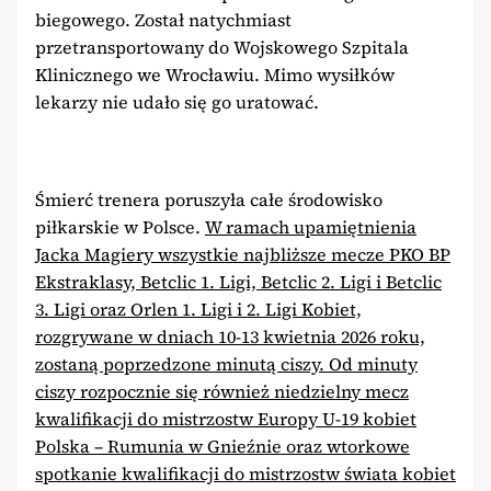
biegowego. Został natychmiast
przetransportowany do Wojskowego Szpitala
Klinicznego we Wrocławiu. Mimo wysiłków
lekarzy nie udało się go uratować.
Śmierć trenera poruszyła całe środowisko
piłkarskie w Polsce.
W ramach upamiętnienia
Jacka Magiery wszystkie najbliższe mecze PKO BP
Ekstraklasy, Betclic 1. Ligi, Betclic 2. Ligi i Betclic
3. Ligi oraz Orlen 1. Ligi i 2. Ligi Kobiet,
rozgrywane w dniach 10-13 kwietnia 2026 roku,
zostaną poprzedzone minutą ciszy. Od minuty
ciszy rozpocznie się również niedzielny mecz
kwalifikacji do mistrzostw Europy U-19 kobiet
Polska – Rumunia w Gnieźnie oraz wtorkowe
spotkanie kwalifikacji do mistrzostw świata kobiet