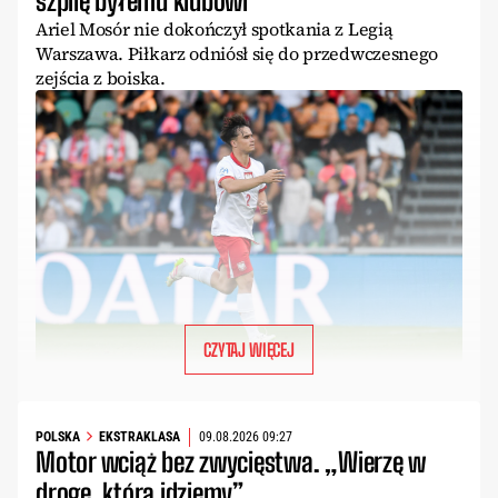
szpilę byłemu klubowi
Ariel Mosór nie dokończył spotkania z Legią
Warszawa. Piłkarz odniósł się do przedwczesnego
zejścia z boiska.
CZYTAJ WIĘCEJ
POLSKA
EKSTRAKLASA
09.08.2026 09:27
Motor wciąż bez zwycięstwa. „Wierzę w
drogę, którą idziemy”