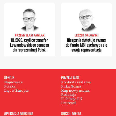
PRZEMYSŁAW PAWLAK
LESZEK ORŁOWSKI
RL 2028, czyli co transfer
Hiszpania świętuje awans
Lewandowskiego oznacza
do finału MŚ i zachwyca się
dla reprezentacji Polski
swoją reprezentacją
SEKCJE
POZNAJ NAS
Najnowsze
Kontakt i reklama
Polska
Piłka Nożna
Ligi w Europie
Kup nowy numer
Redakcja
Plebiscyt PN
Laureaci
APLIKACJA MOBILNA
SOCIAL MEDIA