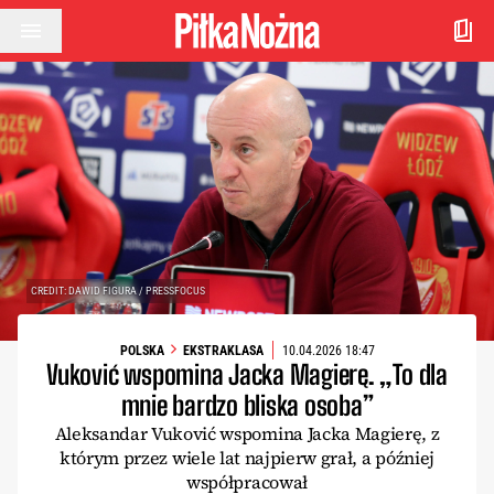
Przejdź do treści
CREDIT: DAWID FIGURA / PRESSFOCUS
POLSKA
EKSTRAKLASA
10.04.2026 18:47
Vuković wspomina Jacka Magierę. „To dla
mnie bardzo bliska osoba”
Aleksandar Vuković wspomina Jacka Magierę, z
którym przez wiele lat najpierw grał, a później
współpracował