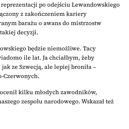
ę reprezentacji po odejściu Lewandowskiego
łączony z zakończeniem kariery
granym barażu o awans do mistrzostw
takiej decyzji.
dowskiego będzie niemożliwe. Tacy
wiadomo ile lat. Ja chciałbym, żeby
 jak ze Szwecją, ale lepiej broniła –
ło-Czerwonych.
 docenił kilku młodych zawodników,
 naszego zespołu narodowego. Wskazał też