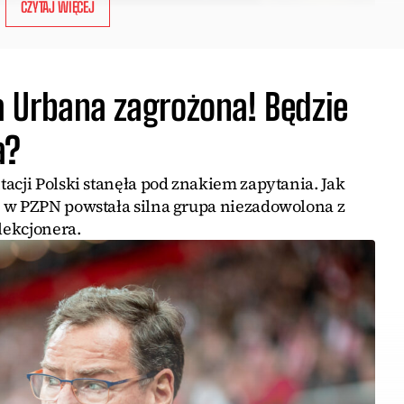
CZYTAJ WIĘCEJ
 Urbana zagrożona! Będzie
a?
acji Polski stanęła pod znakiem zapytania. Jak
 w PZPN powstała silna grupa niezadowolona z
lekcjonera.