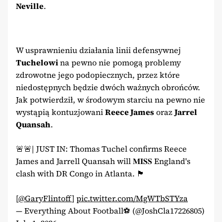
Neville
.
W usprawnieniu działania linii defensywnej
Tuchelowi
na pewno nie pomogą problemy
zdrowotne jego podopiecznych, przez które
niedostępnych będzie dwóch ważnych obrońców.
Jak potwierdził, w środowym starciu na pewno nie
wystąpią kontuzjowani
Reece James
oraz
Jarrel
Quansah
.
🚨🚨| JUST IN: Thomas Tuchel confirms Reece
James and Jarrell Quansah will 𝐌𝐈𝐒𝐒 England's
clash with DR Congo in Atlanta. 🏴󠁧󠁢󠁥󠁮󠁧󠁥󠁮󠁧󠁧󠁿
[
@GaryFlintoff
]
pic.twitter.com/MgWTbSTYza
— Everything About Football⚽ (@JoshCla17226805)