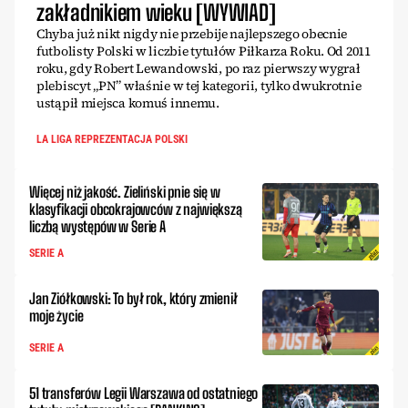
zakładnikiem wieku [WYWIAD]
Chyba już nikt nigdy nie przebije najlepszego obecnie
futbolisty Polski w liczbie tytułów Piłkarza Roku. Od 2011
roku, gdy Robert Lewandowski, po raz pierwszy wygrał
plebiscyt „PN” właśnie w tej kategorii, tylko dwukrotnie
ustąpił miejsca komuś innemu.
LA LIGA REPREZENTACJA POLSKI
Więcej niż jakość. Zieliński pnie się w
klasyfikacji obcokrajowców z największą
liczbą występów w Serie A
SERIE A
Jan Ziółkowski: To był rok, który zmienił
moje życie
SERIE A
51 transferów Legii Warszawa od ostatniego