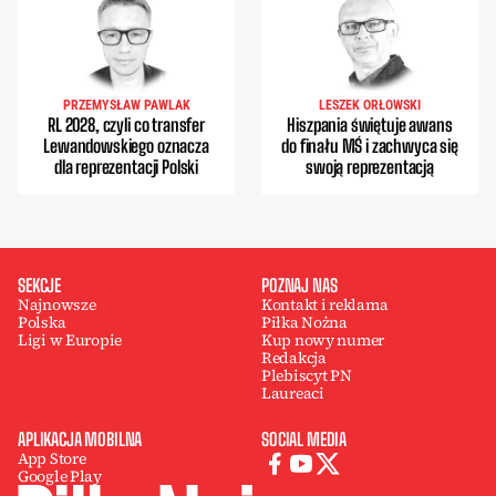
PRZEMYSŁAW PAWLAK
LESZEK ORŁOWSKI
RL 2028, czyli co transfer
Hiszpania świętuje awans
Lewandowskiego oznacza
do finału MŚ i zachwyca się
dla reprezentacji Polski
swoją reprezentacją
SEKCJE
POZNAJ NAS
Najnowsze
Kontakt i reklama
Polska
Piłka Nożna
Ligi w Europie
Kup nowy numer
Redakcja
Plebiscyt PN
Laureaci
APLIKACJA MOBILNA
SOCIAL MEDIA
App Store
Google Play