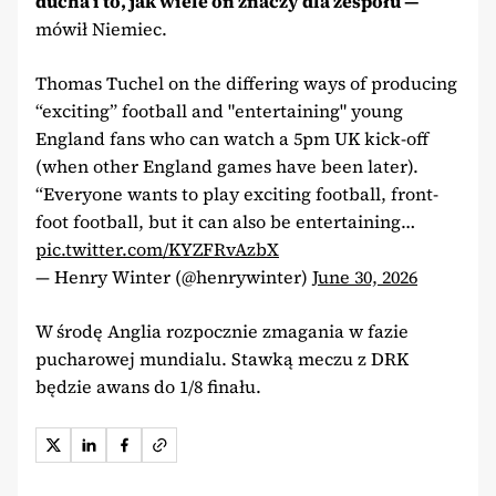
ducha i to, jak wiele on znaczy dla zespołu —
mówił Niemiec.
Thomas Tuchel on the differing ways of producing
“exciting” football and "entertaining" young
England fans who can watch a 5pm UK kick-off
(when other England games have been later).
“Everyone wants to play exciting football, front-
foot football, but it can also be entertaining…
pic.twitter.com/KYZFRvAzbX
— Henry Winter (@henrywinter)
June 30, 2026
W środę Anglia rozpocznie zmagania w fazie
pucharowej mundialu. Stawką meczu z DRK
będzie awans do 1/8 finału.