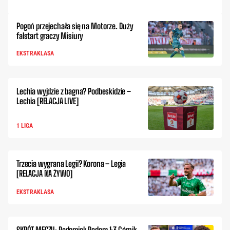
Pogoń przejechała się na Motorze. Duży
falstart graczy Misiury
EKSTRAKLASA
Lechia wyjdzie z bagna? Podbeskidzie –
Lechia [RELACJA LIVE]
1 LIGA
Trzecia wygrana Legii? Korona – Legia
[RELACJA NA ŻYWO]
EKSTRAKLASA
SKRÓT MECZU: Radomiak Radom 1:3 Górnik