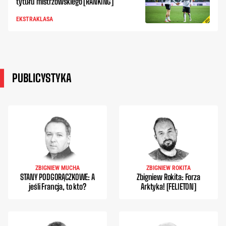
tytułu mistrzowskiego [RANKING]
EKSTRAKLASA
PUBLICYSTYKA
ZBIGNIEW MUCHA
ZBIGNIEW ROKITA
STANY PODGORĄCZKOWE: A
Zbigniew Rokita: Forza
jeśli Francja, to kto?
Arktyka! [FELIETON]