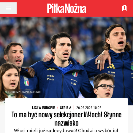
Przejdź do treści
FOTO IMAGO/PRESSFOCUS
LIGI W EUROPIE
SERIE A
26.06.2026 10:02
To ma być nowy selekcjoner Włoch! Słynne
nazwisko
Włosi mieli już zadecydować! Chodzi o wybór ich