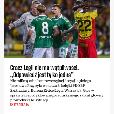
Gracz Legii nie ma wątpliwości.
„Odpowiedź jest tylko jedna”
Nie milkną echa kontrowersyjnej decyzji sędziego
Jarosława Przybyła w meczu 3. kolejki PKO BP
Ekstraklasy, Korona Kielce-Legia Warszawa. Głos w
sprawie niepodyktowanego rzutu karnego zabrał główny
prowodyr całej sytuacji.
EKSTRAKLASA