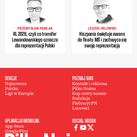
PRZEMYSŁAW PAWLAK
LESZEK ORŁOWSKI
RL 2028, czyli co transfer
Hiszpania świętuje awans
Lewandowskiego oznacza
do finału MŚ i zachwyca się
dla reprezentacji Polski
swoją reprezentacją
SEKCJE
POZNAJ NAS
Najnowsze
Kontakt i reklama
Polska
Piłka Nożna
Ligi w Europie
Kup nowy numer
Redakcja
Plebiscyt PN
Laureaci
APLIKACJA MOBILNA
SOCIAL MEDIA
App Store
Google Play