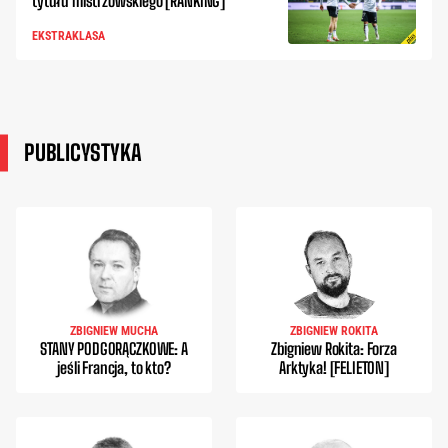
tytułu mistrzowskiego [RANKING]
EKSTRAKLASA
PUBLICYSTYKA
ZBIGNIEW MUCHA
ZBIGNIEW ROKITA
STANY PODGORĄCZKOWE: A
Zbigniew Rokita: Forza
jeśli Francja, to kto?
Arktyka! [FELIETON]