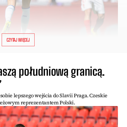
CZYTAJ WIĘCEJ
naszą południową granicą.
”
bie lepszego wejścia do Slavii Praga. Czeskie
ieżowym reprezentantem Polski.