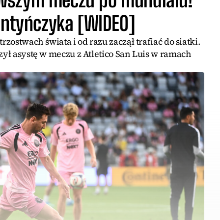
wszym meczu po mundialu!
gentyńczyka [WIDEO]
rzostwach świata i od razu zaczął trafiać do siatki.
czył asystę w meczu z Atletico San Luis w ramach