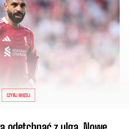
CZYTAJ WIĘCEJ
gą odetchnąć z ulgą. Nowe