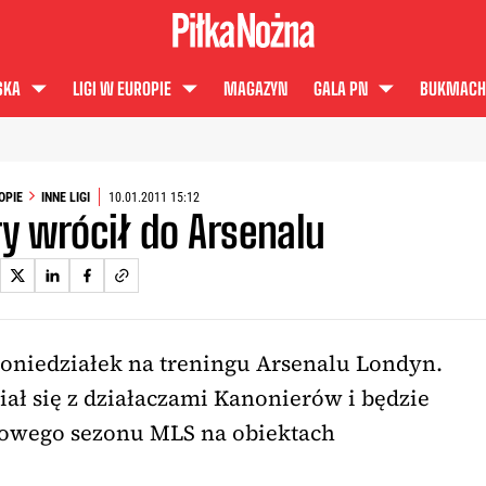
SKA
LIGI W EUROPIE
MAGAZYN
GALA PN
BUKMACH
OPIE
INNE LIGI
10.01.2011 15:12
ry wrócił do Arsenalu
poniedziałek na treningu Arsenalu Londyn.
ał się z działaczami Kanonierów i będzie
owego sezonu MLS na obiektach