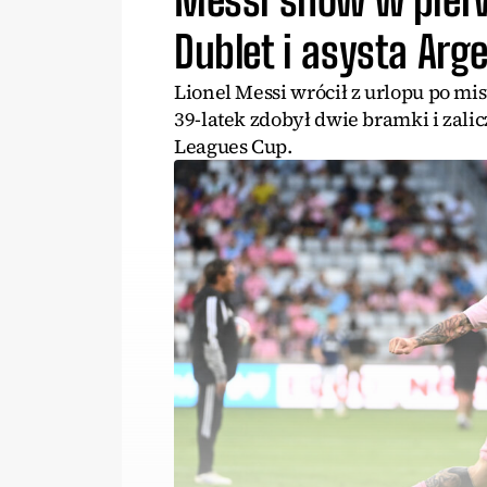
Messi show w pier
Dublet i asysta Ar
Lionel Messi wrócił z urlopu po mist
39-latek zdobył dwie bramki i zali
Leagues Cup.