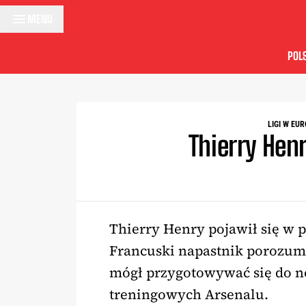
Przejdź do treści
MENU
POL
LIGI W EUR
Thierry Hen
Thierry Henry pojawił się w 
Francuski napastnik porozumi
mógł przygotowywać się do n
treningowych Arsenalu.