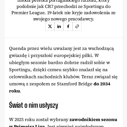
młoda perełka portugalskiego futbolu, który
podobnie jak CR7 przechodzi ze Sportingu do
Premier League. 19-latek nie kryje zadowolenia ze
swojego nowego pracodawcy.
Quenda przez wielu uważany jest za wschodzącą
gwiazdę i przyszłość europejskiej piłki. W
ubiegłym sezonie bardzo dobrze radził sobie w
Sportingu, dzięki czmeu szybko znalazł się na
celownikach zachodnich klubów. Teraz związał się
umową z zespołem ze Stamford Bridge
do 2034
roku
.
Świat o nim usłyszy
W 2025 roku został wybrany
zawodnikiem sezonu
w Primeira Liga
. Jest również najmłodszym