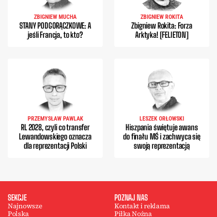
ZBIGNIEW MUCHA
ZBIGNIEW ROKITA
STANY PODGORĄCZKOWE: A
Zbigniew Rokita: Forza
jeśli Francja, to kto?
Arktyka! [FELIETON]
PRZEMYSŁAW PAWLAK
LESZEK ORŁOWSKI
RL 2028, czyli co transfer
Hiszpania świętuje awans
Lewandowskiego oznacza
do finału MŚ i zachwyca się
dla reprezentacji Polski
swoją reprezentacją
SEKCJE
POZNAJ NAS
Najnowsze
Kontakt i reklama
Polska
Piłka Nożna