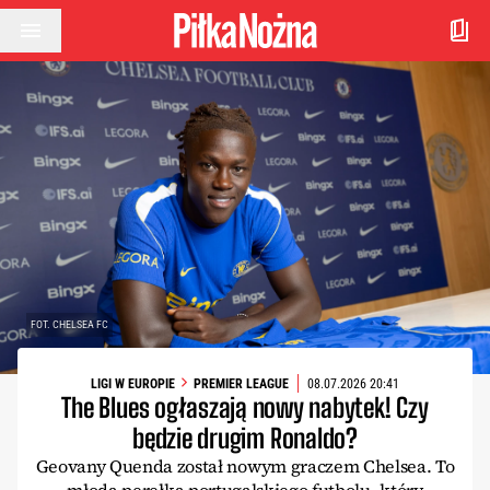
Przejdź do treści
FOT. CHELSEA FC
LIGI W EUROPIE
PREMIER LEAGUE
08.07.2026 20:41
The Blues ogłaszają nowy nabytek! Czy
będzie drugim Ronaldo?
Geovany Quenda został nowym graczem Chelsea. To