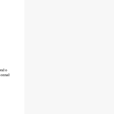
ał o
doznał