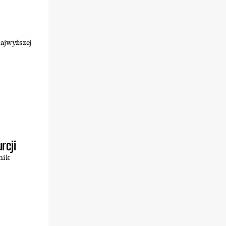
najwyższej
rcji
nik