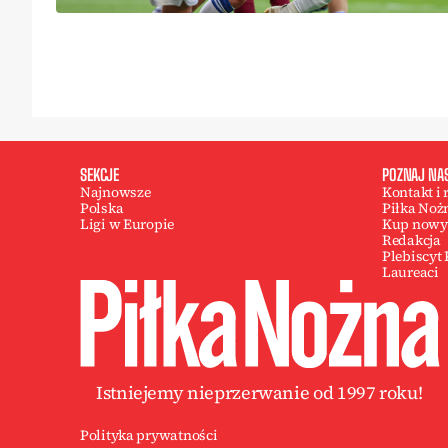
SEKCJE
POZNAJ NA
Najnowsze
Kontakt i
Polska
Piłka Noż
Ligi w Europie
Kup nowy
Redakcja
Plebiscyt
Laureaci
Istniejemy nieprzerwanie od 1997 roku!
Polityka prywatności