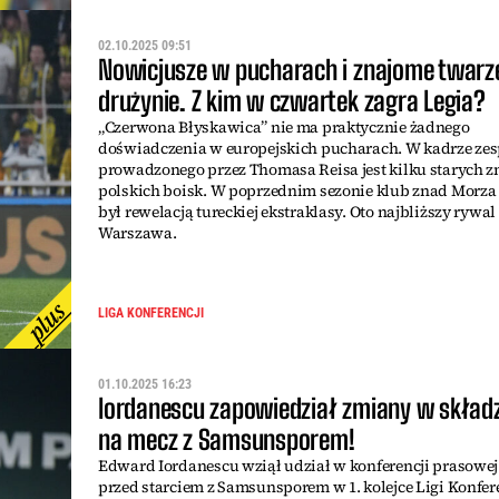
02.10.2025 09:51
Nowicjusze w pucharach i znajome twarz
drużynie. Z kim w czwartek zagra Legia?
„Czerwona Błyskawica” nie ma praktycznie żadnego
doświadczenia w europejskich pucharach. W kadrze ze
prowadzonego przez Thomasa Reisa jest kilku starych 
polskich boisk. W poprzednim sezonie klub znad Morza
był rewelacją tureckiej ekstraklasy. Oto najbliższy rywal
Warszawa.
LIGA KONFERENCJI
01.10.2025 16:23
Iordanescu zapowiedział zmiany w składzi
na mecz z Samsunsporem!
Edward Iordanescu wziął udział w konferencji prasowej
przed starciem z Samsunsporem w 1. kolejce Ligi Konfere