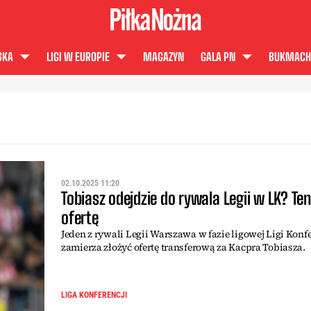
SKA
LIGI W EUROPIE
MAGAZYN
GALA PN
BUKMACH
02.10.2025 11:20
Tobiasz odejdzie do rywala Legii w LK? Ten
ofertę
Jeden z rywali Legii Warszawa w fazie ligowej Ligi Konfe
zamierza złożyć ofertę transferową za Kacpra Tobiasza.
LIGA KONFERENCJI