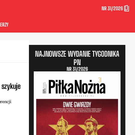
NR 31/2026
ERZY
NAJNOWSZE WYDANIE TYGODNIKA
PN
NR 31/2026
 szykuje
rencji