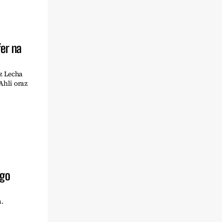
er na
z Lecha
Ahli oraz
ego
.