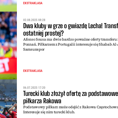
EKSTRAKLASA
02.08.2025 08:28
Dwa kluby w grze o gwiazdę Lecha! Transf
ostatniej prostej?
Afonso Sousa ma dwie bardzo poważne oferty transferu 
Poznań. Piłkarzem z Portugalii interesuje się Shabab Al-
Samsunspor
EKSTRAKLASA
06.07.2025 17:20
Turecki klub złożył ofertę za podstawow
piłkarza Rakowa
Podstawowy piłkarz może odejść z Rakowa Częstochowa
Interesuje się nim turecki klub.