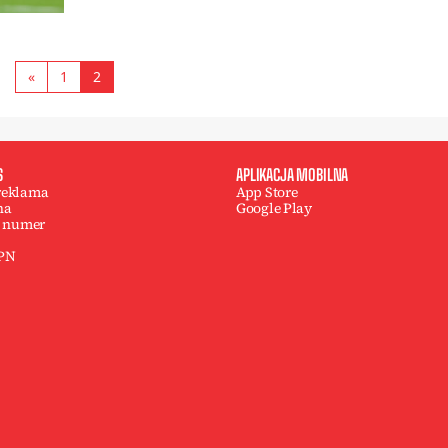
«
1
2
S
APLIKACJA MOBILNA
 reklama
App Store
na
Google Play
 numer
 PN