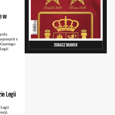
e w
społu
znajomych z
 Czarnego
ZOBACZ NUMER
 Legii
e Legii
 Legii
ncji.