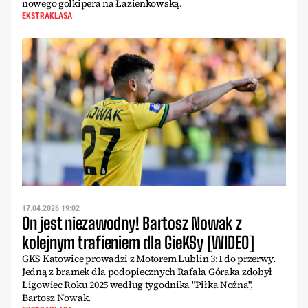
nowego golkipera na Łazienkowską.
EKSTRAKLASA
17.04.2026 19:02
On jest niezawodny! Bartosz Nowak z
kolejnym trafieniem dla GieKSy [WIDEO]
GKS Katowice prowadzi z Motorem Lublin 3:1 do przerwy.
Jedną z bramek dla podopiecznych Rafała Góraka zdobył
Ligowiec Roku 2025 według tygodnika "Piłka Nożna",
Bartosz Nowak.