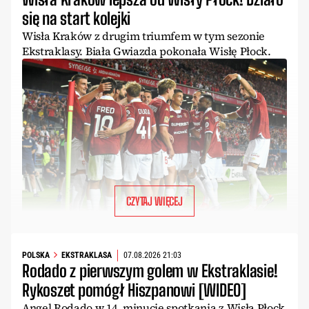
się na start kolejki
Wisła Kraków z drugim triumfem w tym sezonie
Ekstraklasy. Biała Gwiazda pokonała Wisłę Płock.
CZYTAJ WIĘCEJ
POLSKA
EKSTRAKLASA
07.08.2026 21:03
Rodado z pierwszym golem w Ekstraklasie!
Rykoszet pomógł Hiszpanowi [WIDEO]
Angel Rodado w 14. minucie spotkania z Wisłą Płock