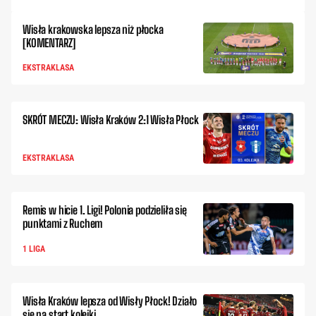
Wisła krakowska lepsza niż płocka
[KOMENTARZ]
EKSTRAKLASA
SKRÓT MECZU: Wisła Kraków 2:1 Wisła Płock
EKSTRAKLASA
Remis w hicie 1. Ligi! Polonia podzieliła się
punktami z Ruchem
1 LIGA
Wisła Kraków lepsza od Wisły Płock! Działo
się na start kolejki