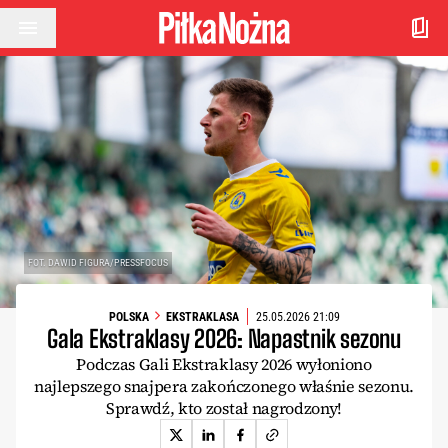
Przejdź do treści
FOT. DAWID FIGURA/PRESSFOCUS
POLSKA
EKSTRAKLASA
25.05.2026 21:09
Gala Ekstraklasy 2026: Napastnik sezonu
Podczas Gali Ekstraklasy 2026 wyłoniono
najlepszego snajpera zakończonego właśnie sezonu.
Sprawdź, kto został nagrodzony!