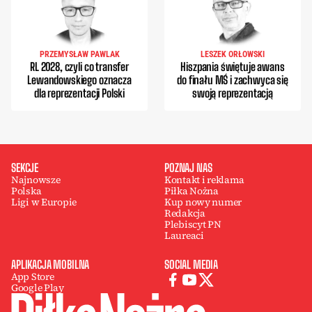
PRZEMYSŁAW PAWLAK
LESZEK ORŁOWSKI
RL 2028, czyli co transfer
Hiszpania świętuje awans
Lewandowskiego oznacza
do finału MŚ i zachwyca się
dla reprezentacji Polski
swoją reprezentacją
SEKCJE
POZNAJ NAS
Najnowsze
Kontakt i reklama
Polska
Piłka Nożna
Ligi w Europie
Kup nowy numer
Redakcja
Plebiscyt PN
Laureaci
APLIKACJA MOBILNA
SOCIAL MEDIA
App Store
Google Play