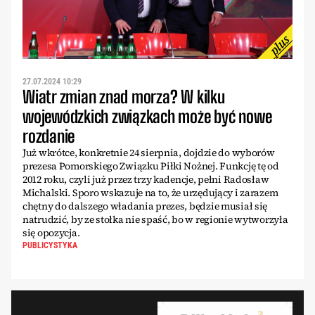
27.07.2024 10:29
Wiatr zmian znad morza? W kilku
wojewódzkich związkach może być nowe
rozdanie
Już wkrótce, konkretnie 24 sierpnia, dojdzie do wyborów
prezesa Pomorskiego Związku Piłki Noż­nej. Funkcję tę od
2012 roku, czyli już przez trzy kadencje, pełni Radosław
Michalski. Sporo wska­zuje na to, że urzędujący i zarazem
chętny do dal­szego władania prezes, będzie musiał się
natrudzić, by ze stołka nie spaść, bo w regionie wytworzyła
się opozycja.
PUBLICYSTYKA