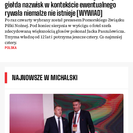
giełda nazwisk w kontekście ewentualnego
rywala niemalże nie istnieje [WYWIAD]
Po raz czwarty wybrany został prezesem Pomorskiego Związku
Piłki Nożnej. Pod koniec sierpnia w wyścigu o fotel szefa
zdecydowaną większością głosów pokonał Jacka Paszulewicza.
Trzyma władzę od 12 lat i potrzyma jeszcze cztery. Co najmniej
cztery.
POLSKA
NAJNOWSZE W MICHALSKI