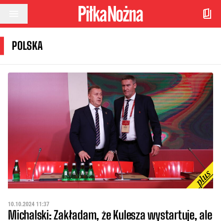
Przejdź do treści
POLSKA
10.10.2024 11:37
Michalski: Zakładam, że Kulesza wystartuje, ale