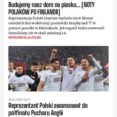
Budujemy nasz dom na piasku… [NOTY
POLAKÓW PO FINLANDII]
Reprezentacja Polski idealnie wpisała się w klimat
ostatnich dni wokół niej i postawiła kropkę nad "i" w
postaci porażki w Helsinkach. Jak zagrali biało-czerwoni?
Oceniliśmy ich w skali szkolnej 1-6.
REPREZENTACJA POLSKI
30.03.2025 16:17
Reprezentant Polski awansował do
półfinału Pucharu Anglii