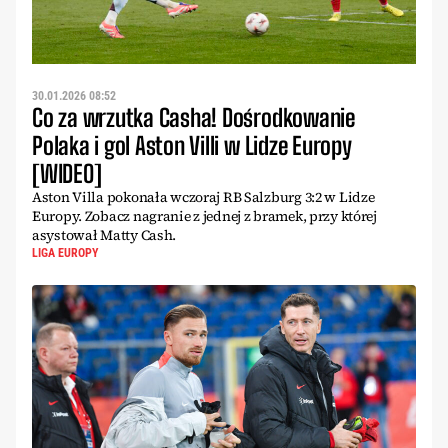
30.01.2026 08:52
Co za wrzutka Casha! Dośrodkowanie
Polaka i gol Aston Villi w Lidze Europy
[WIDEO]
Aston Villa pokonała wczoraj RB Salzburg 3:2 w Lidze
Europy. Zobacz nagranie z jednej z bramek, przy której
asystował Matty Cash.
LIGA EUROPY