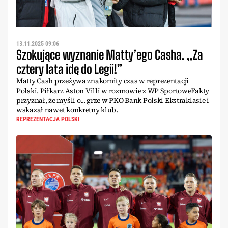
13.11.2025 09:06
Szokujące wyznanie Matty’ego Casha. „Za
cztery lata idę do Legii!”
Matty Cash przeżywa znakomity czas w reprezentacji
Polski. Piłkarz Aston Villi w rozmowie z WP SportoweFakty
przyznał, że myśli o... grze w PKO Bank Polski Ekstraklasie i
wskazał nawet konkretny klub.
REPREZENTACJA POLSKI