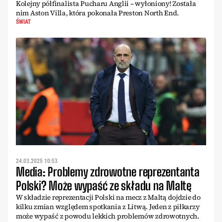
Kolejny półfinalista Pucharu Anglii – wyłoniony! Została
nim Aston Villa, która pokonała Preston North End.
ŚWIAT
24.03.2025 10:53
Media: Problemy zdrowotne reprezentanta
Polski? Może wypaść ze składu na Maltę
W składzie reprezentacji Polski na mecz z Maltą dojdzie do
kilku zmian względem spotkania z Litwą. Jeden z piłkarzy
może wypaść z powodu lekkich problemów zdrowotnych.