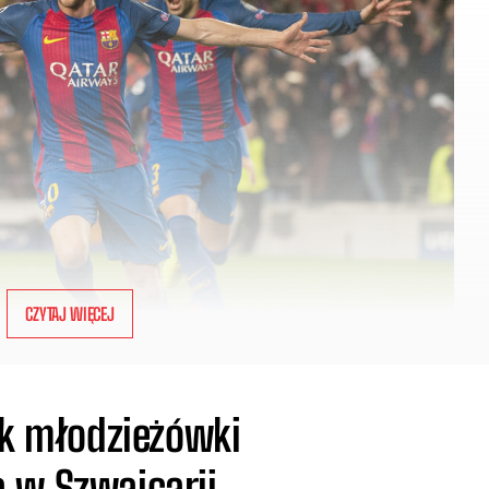
CZYTAJ WIĘCEJ
ik młodzieżówki
 w Szwajcarii