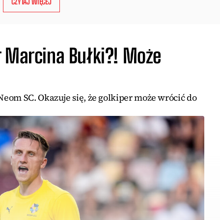
CZYTAJ WIĘCEJ
r Marcina Bułki?! Może
eom SC. Okazuje się, że golkiper może wrócić do