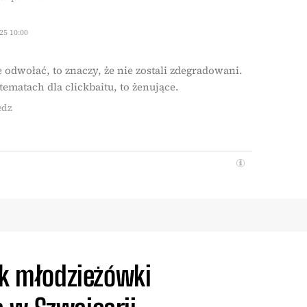
25 10:00
 odwołać, to znaczy, że nie zostali zdegradowani.
ematach dla clickbaitu, to żenujące.
edz
ik młodzieżówki