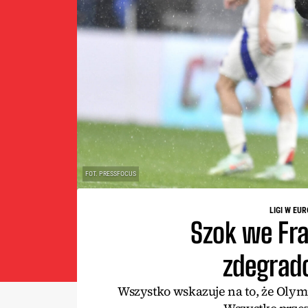
FOT. PRESSFOCUS
LIGI W EUR
Szok we Fra
zdegrad
Wszystko wskazuje na to, że Olym