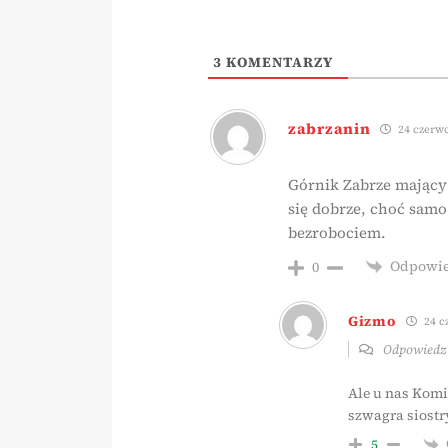
3
KOMENTARZY
zabrzanin
24 czerwc
Górnik Zabrze mający
się dobrze, choć samo
bezrobociem.
Odpowi
0
Gizmo
24 cz
Odpowied
Ale u nas Komi
szwagra siostr
5