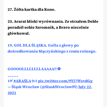
27. Żółta kartka dla Kone.
25. Ararat bliski wyrównania. Ze strzałem Deble
poradził sobie Szromnik, a Bravo niecelnie
główkował.
19. GOL DLA ŚLĄSKA. Golla z głowy po
dośrodkowaniu Mączyńskiego z rzutu rożnego.
GOOOOLLLLLLLLAAAAA!! ⚽
_____
19′
#ARAŚLĄ
0:1
pic.twitter.com/9Yl7WsvdGg
— Śląsk Wrocław (@SlaskWroclawPl)
July 22,
2021