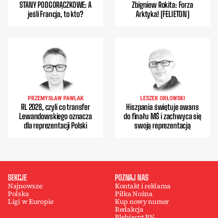
STANY PODGORĄCZKOWE: A
Zbigniew Rokita: Forza
jeśli Francja, to kto?
Arktyka! [FELIETON]
PRZEMYSŁAW PAWLAK
LESZEK ORŁOWSKI
RL 2028, czyli co transfer
Hiszpania świętuje awans
Lewandowskiego oznacza
do finału MŚ i zachwyca się
dla reprezentacji Polski
swoją reprezentacją
SEKCJE
POZNAJ NAS
Najnowsze
Kontakt i reklama
Polska
Piłka Nożna
Ligi w Europie
Kup nowy numer
Redakcja
Plebiscyt PN