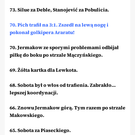
73. Silue za Deble, Stanojević za Pobulicia.
70. Pich trafił na 3:1. Zszedł na lewą nogę i
pokonał golkipera Araratu!
70. Jermakow ze sporymi problemami odbijał
piłkę do boku po strzale Mączyńskiego.
69. Żółta kartka dla Lewkota.
68. Sobota był o włos od trafienia. Zabrakło…
lepszej koordynacji.
66. Znowu Jermakow górą. Tym razem po strzale
Makowskiego.
65. Sobota za Piaseckiego.