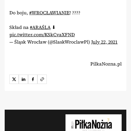
Do boju,
#WROCŁAWIANIE
! ????
Skład na
#ARAŚLĄ
⬇
pic.twitter.com/KSkCvaXFND
— Śląsk Wrocław (@SlaskWroclawPl)
July 22, 2021
PilkaNozna.pl