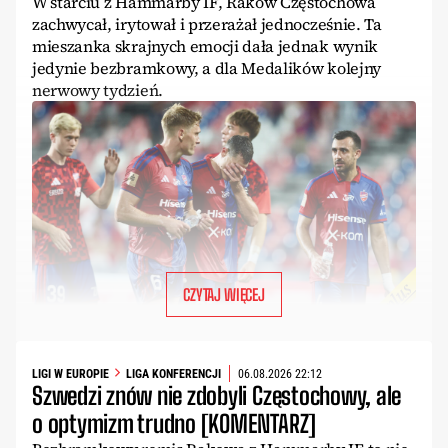
W starciu z Hammarby IF, Raków Częstochowa
zachwycał, irytował i przerażał jednocześnie. Ta
mieszanka skrajnych emocji dała jednak wynik
jedynie bezbramkowy, a dla Medalików kolejny
nerwowy tydzień.
CZYTAJ WIĘCEJ
LIGI W EUROPIE
LIGA KONFERENCJI
06.08.2026 22:12
Szwedzi znów nie zdobyli Częstochowy, ale
o optymizm trudno [KOMENTARZ]