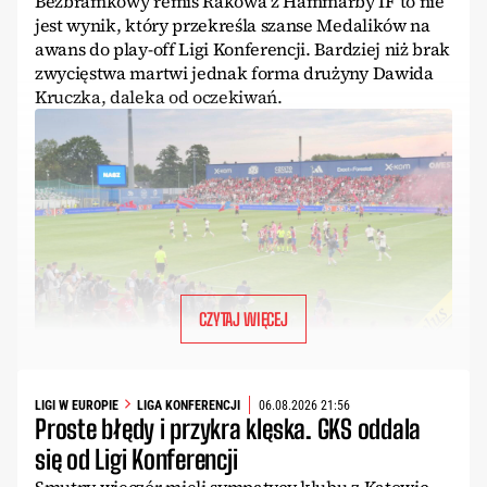
Bezbramkowy remis Rakowa z Hammarby IF to nie
jest wynik, który przekreśla szanse Medalików na
awans do play-off Ligi Konferencji. Bardziej niż brak
zwycięstwa martwi jednak forma drużyny Dawida
Kruczka, daleka od oczekiwań.
CZYTAJ WIĘCEJ
LIGI W EUROPIE
LIGA KONFERENCJI
06.08.2026 21:56
Proste błędy i przykra klęska. GKS oddala
się od Ligi Konferencji