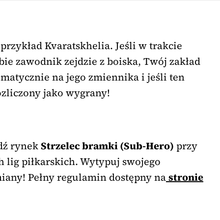
przykład Kvaratskhelia. Jeśli w trakcie
e zawodnik zejdzie z boiska, Twój zakład
matycznie na jego zmiennika i jeśli ten
rozliczony jako wygrany!
dź rynek
Strzelec bramki (Sub-Hero)
przy
lig piłkarskich. Wytypuj swojego
zmiany! Pełny regulamin dostępny na
stronie