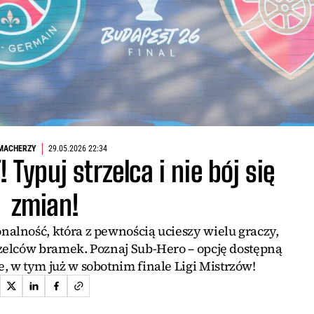
MACHERZY
29.05.2026 22:34
 Typuj strzelca i nie bój się
zmian!
lność, która z pewnością ucieszy wielu graczy,
rzelców bramek. Poznaj Sub-Hero – opcję dostępną
, w tym już w sobotnim finale Ligi Mistrzów!