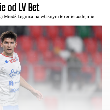
e od LV Bet
igi Miedź Legnica na własnym terenie podejmie