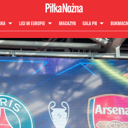
SKA
LIGI W EUROPIE
MAGAZYN
GALA PN
BUKMACH