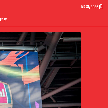
NR 31/2026
ERZY