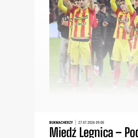
BUKMACHERZY
27.07.2026 09:00
Miedź Legnica – Pod