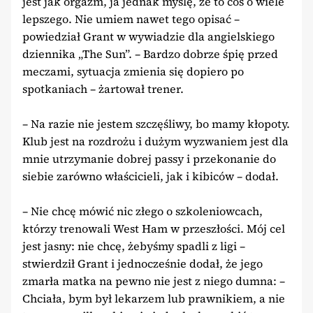
jest jak orgazm, ja jednak myślę, że to coś o wiele
lepszego. Nie umiem nawet tego opisać –
powiedział Grant w wywiadzie dla angielskiego
dziennika „The Sun”. – Bardzo dobrze śpię przed
meczami, sytuacja zmienia się dopiero po
spotkaniach – żartował trener.
– Na razie nie jestem szczęśliwy, bo mamy kłopoty.
Klub jest na rozdrożu i dużym wyzwaniem jest dla
mnie utrzymanie dobrej passy i przekonanie do
siebie zarówno właścicieli, jak i kibiców – dodał.
– Nie chcę mówić nic złego o szkoleniowcach,
którzy trenowali West Ham w przeszłości. Mój cel
jest jasny: nie chcę, żebyśmy spadli z ligi –
stwierdził Grant i jednocześnie dodał, że jego
zmarła matka na pewno nie jest z niego dumna: –
Chciała, bym był lekarzem lub prawnikiem, a nie