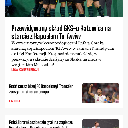
Przewidywany skład GKS-u Katowice na
starcie z Hapoelem Tel Awiw
W czwartkowy wieczór podopieczni Rafała Góraka
zmierzą się z Hapoelem Tel Awiw w ramach 3. rundy elm.
do Ligi Konferencji. Kto powinien znaleźć się w
pierwszym składzie drużyny ze Śląska na mecz w
węgierskim Miszkolcu?
LIGA KONFERENCJI
Rodri coraz bliżej FC Barcelony! Transfer
zaczyna nabierać tempa!
LA LIGA
Polski bramkarz będzie grał na zapleczu
Bundesligi. „W pełni na to zasłużył”