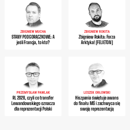
ZBIGNIEW MUCHA
ZBIGNIEW ROKITA
STANY PODGORĄCZKOWE: A
Zbigniew Rokita: Forza
jeśli Francja, to kto?
Arktyka! [FELIETON]
PRZEMYSŁAW PAWLAK
LESZEK ORŁOWSKI
RL 2028, czyli co transfer
Hiszpania świętuje awans
Lewandowskiego oznacza
do finału MŚ i zachwyca się
dla reprezentacji Polski
swoją reprezentacją