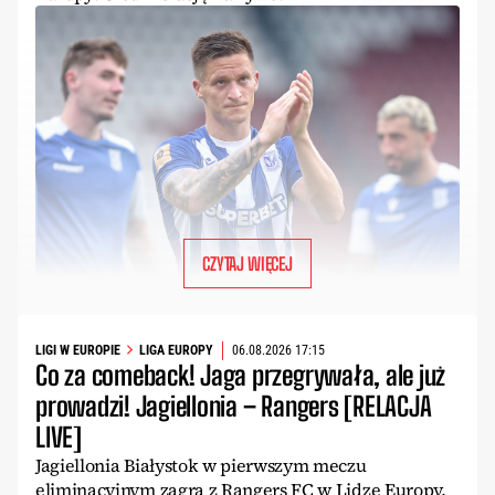
CZYTAJ WIĘCEJ
LIGI W EUROPIE
LIGA EUROPY
06.08.2026 17:15
Co za comeback! Jaga przegrywała, ale już
prowadzi! Jagiellonia – Rangers [RELACJA
LIVE]
Jagiellonia Białystok w pierwszym meczu
eliminacyjnym zagra z Rangers FC w Lidze Europy.