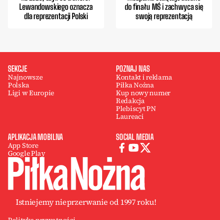
Lewandowskiego oznacza
do finału MŚ i zachwyca się
dla reprezentacji Polski
swoją reprezentacją
SEKCJE
POZNAJ NAS
Najnowsze
Kontakt i reklama
Polska
Piłka Nożna
Ligi w Europie
Kup nowy numer
Redakcja
Plebiscyt PN
Laureaci
APLIKACJA MOBILNA
SOCIAL MEDIA
App Store
Google Play
Istniejemy nieprzerwanie od 1997 roku!