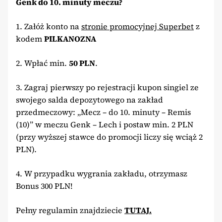
Genk do 10. minuty meczu?
1. Załóż konto na
stronie promocyjnej Superbet
z
kodem
PILKANOZNA
2. Wpłać min.
50 PLN
.
3. Zagraj pierwszy po rejestracji kupon singiel ze
swojego salda depozytowego na zakład
przedmeczowy: „Mecz – do 10. minuty – Remis
(10)” w meczu Genk – Lech i postaw min. 2 PLN
(przy wyższej stawce do promocji liczy się wciąż 2
PLN).
4. W przypadku wygrania zakładu, otrzymasz
Bonus 300 PLN!
Pełny regulamin znajdziecie
TUTAJ.