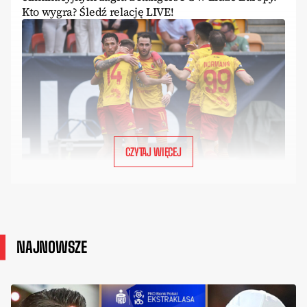
Kto wygra? Śledź relację LIVE!
CZYTAJ WIĘCEJ
NAJNOWSZE