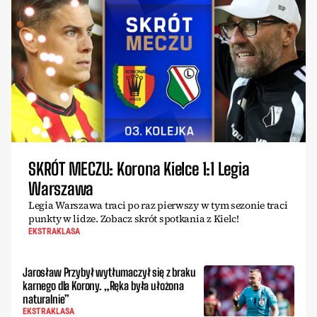
SKRÓT MECZU: Korona Kielce 1:1 Legia
Warszawa
Legia Warszawa traci po raz pierwszy w tym sezonie traci
punkty w lidze. Zobacz skrót spotkania z Kielc!
EKSTRAKLASA
Jarosław Przybył wytłumaczył się z braku
karnego dla Korony. „Ręka była ułożona
naturalnie”
EKSTRAKLASA