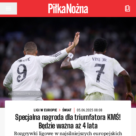
Przejdź do treści
FOTO IMAGO/PRESSFOCUS
LIGI W EUROPIE
ŚWIAT
05.06.2025 08:08
Specjalna nagroda dla triumfatora KMŚ!
Będzie ważna aż 4 lata
Rozgrywki ligowe w najsilniejszych europejskich