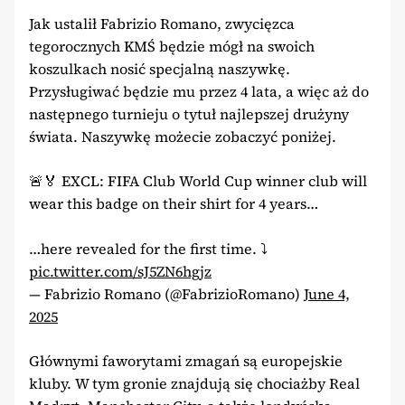
Jak ustalił Fabrizio Romano, zwycięzca
tegorocznych KMŚ będzie mógł na swoich
koszulkach nosić specjalną naszywkę.
Przysługiwać będzie mu przez 4 lata, a więc aż do
następnego turnieju o tytuł najlepszej drużyny
świata. Naszywkę możecie zobaczyć poniżej.
🚨🏅 EXCL: FIFA Club World Cup winner club will
wear this badge on their shirt for 4 years…
…here revealed for the first time. ⤵️
pic.twitter.com/sJ5ZN6hgjz
— Fabrizio Romano (@FabrizioRomano)
June 4,
2025
Głównymi faworytami zmagań są europejskie
kluby. W tym gronie znajdują się chociażby Real