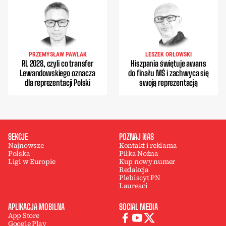
PRZEMYSŁAW PAWLAK
LESZEK ORŁOWSKI
RL 2028, czyli co transfer
Hiszpania świętuje awans
Lewandowskiego oznacza
do finału MŚ i zachwyca się
dla reprezentacji Polski
swoją reprezentacją
SEKCJE
POZNAJ NAS
Najnowsze
Kontakt i reklama
Polska
Piłka Nożna
Ligi w Europie
Kup nowy numer
Redakcja
Plebiscyt PN
Laureaci
APLIKACJA MOBILNA
SOCIAL MEDIA
App Store
Google Play