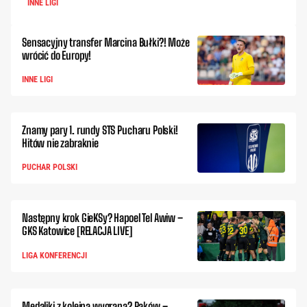
INNE LIGI
Sensacyjny transfer Marcina Bułki?! Może
wrócić do Europy!
INNE LIGI
Znamy pary 1. rundy STS Pucharu Polski!
Hitów nie zabraknie
PUCHAR POLSKI
Następny krok GieKSy? Hapoel Tel Awiw –
GKS Katowice [RELACJA LIVE]
LIGA KONFERENCJI
Medaliki z kolejną wygraną? Raków –