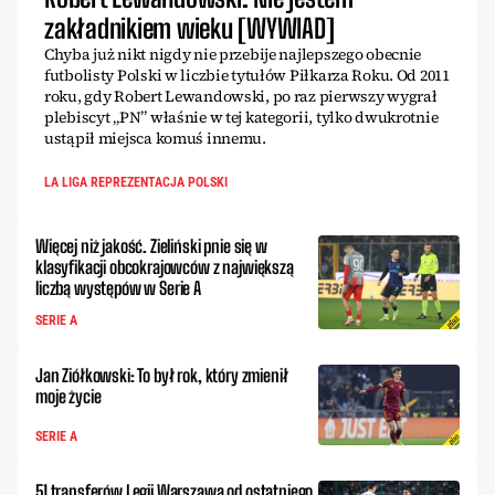
zakładnikiem wieku [WYWIAD]
Chyba już nikt nigdy nie przebije najlepszego obecnie
futbolisty Polski w liczbie tytułów Piłkarza Roku. Od 2011
roku, gdy Robert Lewandowski, po raz pierwszy wygrał
plebiscyt „PN” właśnie w tej kategorii, tylko dwukrotnie
ustąpił miejsca komuś innemu.
LA LIGA REPREZENTACJA POLSKI
Więcej niż jakość. Zieliński pnie się w
klasyfikacji obcokrajowców z największą
liczbą występów w Serie A
SERIE A
Jan Ziółkowski: To był rok, który zmienił
moje życie
SERIE A
51 transferów Legii Warszawa od ostatniego