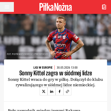
Przejdź do treści
FOT. PIOTR MATUSEWICZ / PRESSFOCUS
LIGI W EUROPIE
30.05.2026 13:00
Sonny Kittel zagra w siódmej lidze
Sonny Kittel wraca do gry w piłkę. Dołączył do klubu
rywalizującego w siódmej lidze niemieckiej.
Były zawodnik między innymi Rakowa