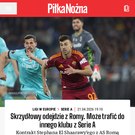
Przejdź do treści
IMAGO/PRESSFOCUS
LIGI W EUROPIE
SERIE A
21.04.2026 19:10
Skrzydłowy odejdzie z Romy. Może trafić do
innego klubu z Serie A
Kontrakt Stephana El Shaarawy’ego z AS Romą