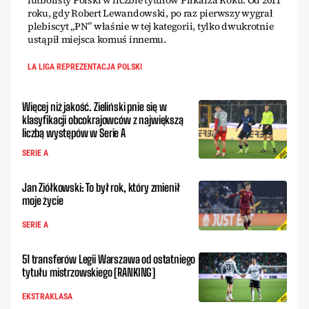
futbolisty Polski w liczbie tytułów Piłkarza Roku. Od 2011
roku, gdy Robert Lewandowski, po raz pierwszy wygrał
plebiscyt „PN” właśnie w tej kategorii, tylko dwukrotnie
ustąpił miejsca komuś innemu.
LA LIGA REPREZENTACJA POLSKI
Więcej niż jakość. Zieliński pnie się w
klasyfikacji obcokrajowców z największą
liczbą występów w Serie A
SERIE A
Jan Ziółkowski: To był rok, który zmienił
moje życie
SERIE A
51 transferów Legii Warszawa od ostatniego
tytułu mistrzowskiego [RANKING]
EKSTRAKLASA