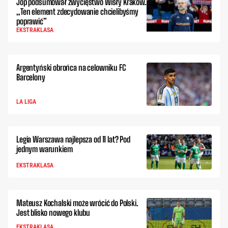
Jop podsumował zwycięstwo Wisły Kraków.
„Ten element zdecydowanie chcielibyśmy
poprawić”
EKSTRAKLASA
Argentyński obrońca na celowniku FC
Barcelony
LA LIGA
Legia Warszawa najlepsza od 11 lat? Pod
jednym warunkiem
EKSTRAKLASA
Mateusz Kochalski może wrócić do Polski.
Jest blisko nowego klubu
EKSTRAKLASA