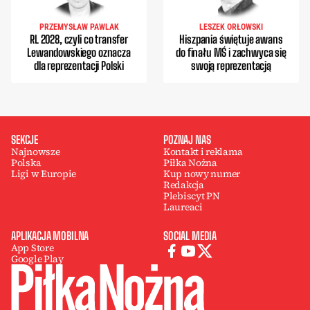
PRZEMYSŁAW PAWLAK
LESZEK ORŁOWSKI
RL 2028, czyli co transfer
Hiszpania świętuje awans
Lewandowskiego oznacza
do finału MŚ i zachwyca się
dla reprezentacji Polski
swoją reprezentacją
SEKCJE
POZNAJ NAS
Najnowsze
Kontakt i reklama
Polska
Piłka Nożna
Ligi w Europie
Kup nowy numer
Redakcja
Plebiscyt PN
Laureaci
APLIKACJA MOBILNA
SOCIAL MEDIA
App Store
Google Play