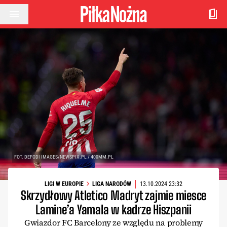
Przejdź do treści
FOT. DEFODI IMAGES/NEWSPIX.PL / 400MM.PL
LIGI W EUROPIE
LIGA NARODÓW
13.10.2024 23:32
Skrzydłowy Atletico Madryt zajmie miesce
Lamine’a Yamala w kadrze Hiszpanii
Gwiazdor FC Barcelony ze względu na problemy