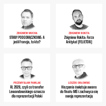
ZBIGNIEW MUCHA
ZBIGNIEW ROKITA
STANY PODGORĄCZKOWE: A
Zbigniew Rokita: Forza
jeśli Francja, to kto?
Arktyka! [FELIETON]
PRZEMYSŁAW PAWLAK
LESZEK ORŁOWSKI
RL 2028, czyli co transfer
Hiszpania świętuje awans
Lewandowskiego oznacza
do finału MŚ i zachwyca się
dla reprezentacji Polski
swoją reprezentacją