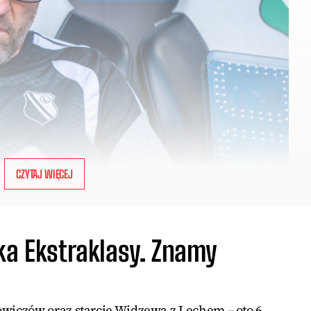
CZYTAJ WIĘCEJ
ka Ekstraklasy. Znamy
iczów oraz starcie Widzewa z Lechem – oto 6.