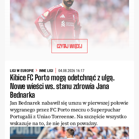
CZYTAJ WIĘCEJ
LIGI W EUROPIE
INNE LIGI
04.08.2026 16:17
Kibice FC Porto mogą odetchnąć z ulgą.
Nowe wieści ws. stanu zdrowia Jana
Bednarka
Jan Bednarek nabawił się urazu w pierwszej połowie
wygranego przez FC Porto meczu o Superpuchar
Portugalii z Uniao Torreense. Na szczęście wszystko
wskazuje na to, że nie jest on poważny.