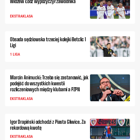
Widzew Łódź wypożyczył zawodnika
EKSTRAKLASA
Obsada sędziowska trzeciej kolejki Betclic 1
Ligi
1 LIGA
Marcin Animucki: Trzeba się zastanowić, jak
podejść do wszystkich kwestii
rozliczeniowych między klubami a PZPN
EKSTRAKLASA
Igor Drapiński odchodzi z Piasta Gliwice. Za
rekordową kwotę
EKSTRAKLASA