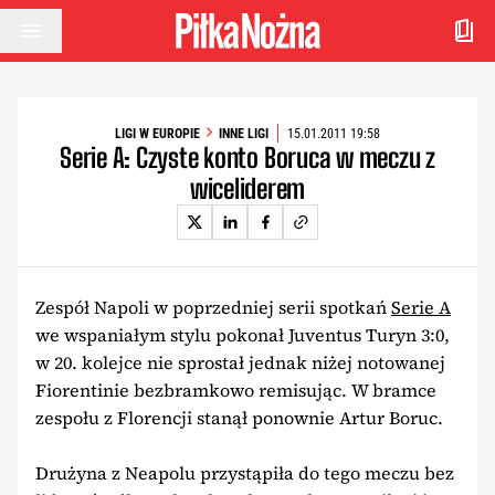
Przejdź do treści
LIGI W EUROPIE
INNE LIGI
15.01.2011 19:58
Serie A: Czyste konto Boruca w meczu z
wiceliderem
Zespół Napoli w poprzedniej serii spotkań
Serie A
we wspaniałym stylu pokonał Juventus Turyn 3:0,
w 20. kolejce nie sprostał jednak niżej notowanej
Fiorentinie bezbramkowo remisując. W bramce
zespołu z Florencji stanął ponownie Artur Boruc.
Drużyna z Neapolu przystąpiła do tego meczu bez