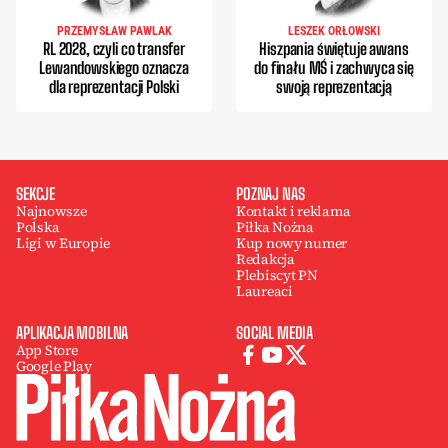
PRZEMYSŁAW PAWLAK
LESZEK ORŁOWSKI
RL 2028, czyli co transfer
Hiszpania świętuje awans
Lewandowskiego oznacza
do finału MŚ i zachwyca się
dla reprezentacji Polski
swoją reprezentacją
SEKCJE
POZNAJ NAS
Najnowsze
Kontakt i reklama
Polska
Piłka Nożna
Ligi w Europie
Kup nowy numer
Redakcja
Plebiscyt PN
Laureaci
APLIKACJA MOBILNA
SOCIAL MEDIA
App Store
Google Play