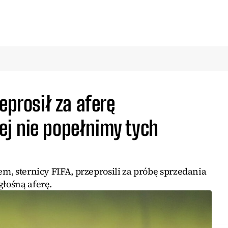
eprosił za aferę
j nie popełnimy tych
em, sternicy FIFA, przeprosili za próbę sprzedania
głośną aferę.