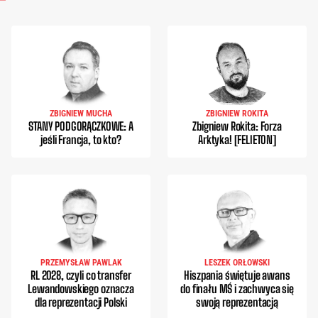
ZBIGNIEW MUCHA
ZBIGNIEW ROKITA
STANY PODGORĄCZKOWE: A
Zbigniew Rokita: Forza
jeśli Francja, to kto?
Arktyka! [FELIETON]
PRZEMYSŁAW PAWLAK
LESZEK ORŁOWSKI
RL 2028, czyli co transfer
Hiszpania świętuje awans
Lewandowskiego oznacza
do finału MŚ i zachwyca się
dla reprezentacji Polski
swoją reprezentacją