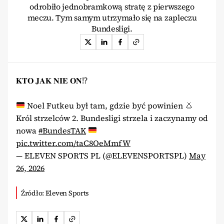
odrobiło jednobramkową stratę z pierwszego
meczu. Tym samym utrzymało się na zapleczu
Bundesligi.
𝐊𝐓𝐎 𝐉𝐀𝐊 𝐍𝐈𝐄 𝐎𝐍⁉️
Noel Futkeu był tam, gdzie być powinien
👃
Król strzelców 2. Bundesligi strzela i zaczynamy od
nowa
#BundesTAK
pic.twitter.com/taC8OeMmfW
— ELEVEN SPORTS PL (@ELEVENSPORTSPL)
May
26, 2026
Źródło: Eleven Sports