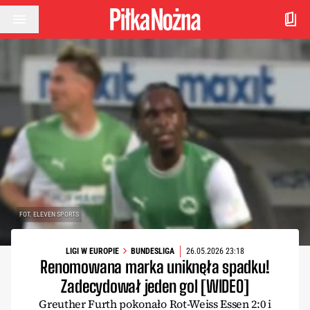
Przejdź do treści
FOT. ELEVEN SPORTS
LIGI W EUROPIE
BUNDESLIGA
26.05.2026 23:18
Renomowana marka uniknęła spadku!
Zadecydował jeden gol [WIDEO]
Greuther Furth pokonało Rot-Weiss Essen 2:0 i