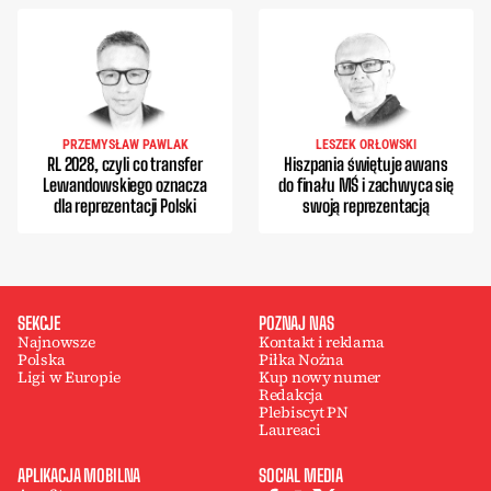
PRZEMYSŁAW PAWLAK
LESZEK ORŁOWSKI
RL 2028, czyli co transfer
Hiszpania świętuje awans
Lewandowskiego oznacza
do finału MŚ i zachwyca się
dla reprezentacji Polski
swoją reprezentacją
SEKCJE
POZNAJ NAS
Najnowsze
Kontakt i reklama
Polska
Piłka Nożna
Ligi w Europie
Kup nowy numer
Redakcja
Plebiscyt PN
Laureaci
APLIKACJA MOBILNA
SOCIAL MEDIA