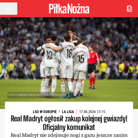
Przejdź do treści
FOTO CORDON PRESS/SIPA USA/PRESSFOCUS
LIGI W EUROPIE
LA LIGA
17.06.2026 13:15
Real Madryt ogłosił zakup kolejnej gwiazdy!
Oficjalny komunikat
Real Madryt nie zdejmuje nogi z gazu jeszcze zanim