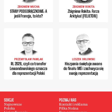
ZBIGNIEW MUCHA
ZBIGNIEW ROKITA
STANY PODGORĄCZKOWE: A
Zbigniew Rokita: Forza
jeśli Francja, to kto?
Arktyka! [FELIETON]
PRZEMYSŁAW PAWLAK
LESZEK ORŁOWSKI
RL 2028, czyli co transfer
Hiszpania świętuje awans
Lewandowskiego oznacza
do finału MŚ i zachwyca się
dla reprezentacji Polski
swoją reprezentacją
SEKCJE
POZNAJ NAS
Najnowsze
Kontakt i reklama
Polska
Piłka Nożna