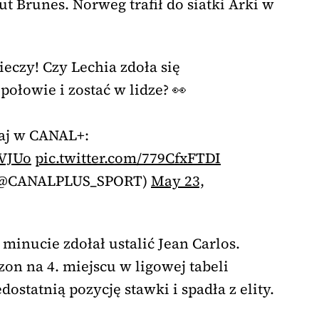
t Brunes. Norweg trafił do siatki Arki w
cieczy! Czy Lechia zdoła się
połowie i zostać w lidze? 👀
daj w CANAL+:
EVJUo
pic.twitter.com/779CfxFTDI
(@CANALPLUS_SPORT)
May 23,
inucie zdołał ustalić Jean Carlos.
on na 4. miejscu w ligowej tabeli
dostatnią pozycję stawki i spadła z elity.