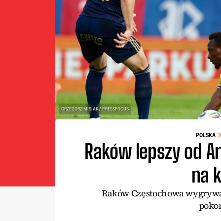
GRZEGORZ MISIAK / PRESSFOCUS
POLSKA
Raków lepszy od A
na 
Raków Częstochowa wygrywa n
pokon