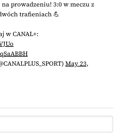
 na prowadzeniu! 3:0 w meczu z
dwóch trafieniach 💪
daj w CANAL+:
EVJUo
R8qSaABBH
(@CANALPLUS_SPORT)
May 23,