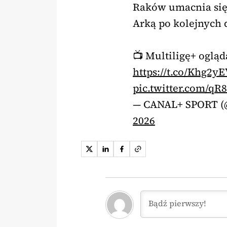
Raków umacnia się
Arką po kolejnych 
📺 Multiligę+ oglą
https://t.co/Khg2y
pic.twitter.com/q
— CANAL+ SPORT 
2026