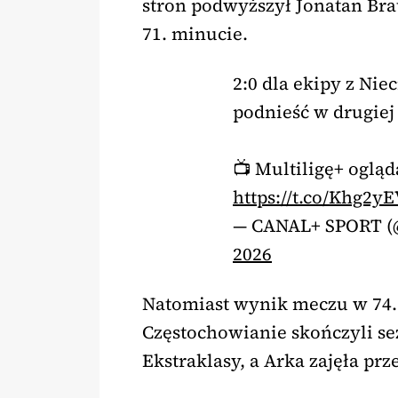
stron podwyższył Jonatan Brau
71. minucie.
2:0 dla ekipy z Nie
podnieść w drugiej 
📺 Multiligę+ oglą
https://t.co/Khg2y
— CANAL+ SPORT 
2026
Natomiast wynik meczu w 74. m
Częstochowianie skończyli sez
Ekstraklasy, a Arka zajęła prze