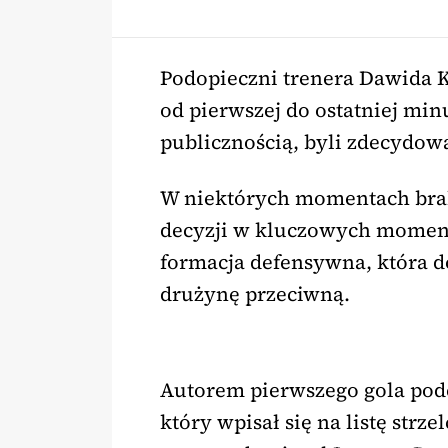
Podopieczni trenera Dawida K
od pierwszej do ostatniej minu
publicznością, byli zdecydowa
W niektórych momentach brako
decyzji w kluczowych momenta
formacja defensywna, która do
drużynę przeciwną.
Autorem pierwszego gola podcz
który wpisał się na listę strz