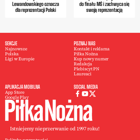
Lewandowskiego oznacza
do finału MŚ i zachwyca się
dla reprezentacji Polski
swoją reprezentacją
SEKCJE
POZNAJ NAS
Najnowsze
Kontakt i reklama
Polska
Piłka Nożna
Ligi w Europie
Kup nowy numer
Redakcja
Plebiscyt PN
Laureaci
APLIKACJA MOBILNA
SOCIAL MEDIA
App Store
Google Play
Istniejemy nieprzerwanie od 1997 roku!
Polityka prywatności