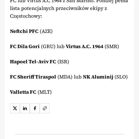
FC lub Virtus A.C 1964 z San Marino. Poniżej pełna
lista potencjalnych przeciwników ekipy z
Częstochowy:
Neftchi PFC
(AZE)
FC Dila Gori
(GRU) lub
Virtus A.C. 1964
(SMR)
Hapoel Tel-Aviv FC
(ISR)
FC Sheriff Tiraspol
(MDA) lub
NK Aluminij
(SLO)
Valletta FC
(MLT)