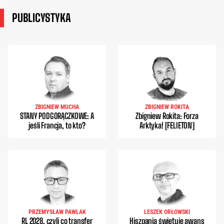
PUBLICYSTYKA
ZBIGNIEW MUCHA
ZBIGNIEW ROKITA
STANY PODGORĄCZKOWE: A
Zbigniew Rokita: Forza
jeśli Francja, to kto?
Arktyka! [FELIETON]
PRZEMYSŁAW PAWLAK
LESZEK ORŁOWSKI
RL 2028, czyli co transfer
Hiszpania świętuje awans