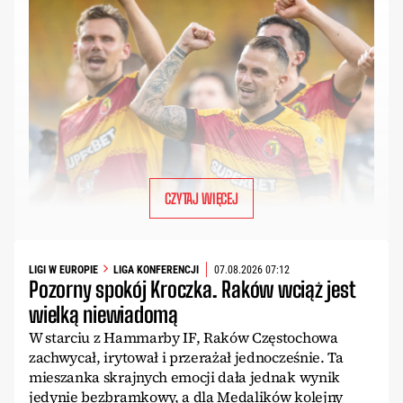
CZYTAJ WIĘCEJ
LIGI W EUROPIE
LIGA KONFERENCJI
07.08.2026 07:12
Pozorny spokój Kroczka. Raków wciąż jest
wielką niewiadomą
W starciu z Hammarby IF, Raków Częstochowa
zachwycał, irytował i przerażał jednocześnie. Ta
mieszanka skrajnych emocji dała jednak wynik
jedynie bezbramkowy, a dla Medalików kolejny