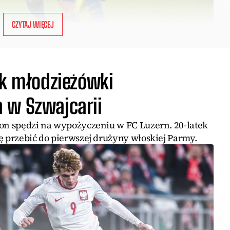
CZYTAJ WIĘCEJ
ik młodzieżówki
 w Szwajcarii
zon spędzi na wypożyczeniu w FC Luzern. 20-latek
ę przebić do pierwszej drużyny włoskiej Parmy.