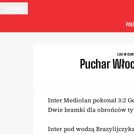
Przejdź do treści
MENU
POL
LIGI W EUR
Puchar Włoc
Inter Mediolan pokonał 3:2 G
Dwie bramki dla obrońców tyt
Inter pod wodzą Brazylijczyka