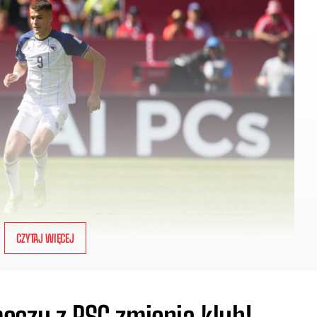
CZYTAJ WIĘCEJ
eczu z PSG zmienia klub!