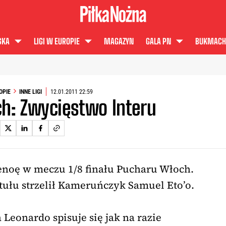
SKA
LIGI W EUROPIE
MAGAZYN
GALA PN
BUKMACH
OPIE
INNE LIGI
12.01.2011 22:59
h: Zwycięstwo Interu
enoę w meczu 1/8 finału Pucharu Włoch.
ułu strzelił Kameruńczyk Samuel Eto’o.
 Leonardo spisuje się jak na razie