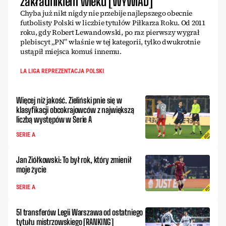
zakładnikiem wieku [WYWIAD]
Chyba już nikt nigdy nie przebije najlepszego obecnie
futbolisty Polski w liczbie tytułów Piłkarza Roku. Od 2011
roku, gdy Robert Lewandowski, po raz pierwszy wygrał
plebiscyt „PN” właśnie w tej kategorii, tylko dwukrotnie
ustąpił miejsca komuś innemu.
LA LIGA REPREZENTACJA POLSKI
Więcej niż jakość. Zieliński pnie się w
klasyfikacji obcokrajowców z największą
liczbą występów w Serie A
SERIE A
Jan Ziółkowski: To był rok, który zmienił
moje życie
SERIE A
51 transferów Legii Warszawa od ostatniego
tytułu mistrzowskiego [RANKING]