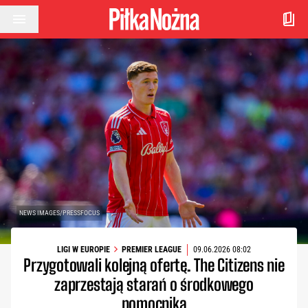
Przejdź do treści
NEWS IMAGES/PRESSFOCUS
LIGI W EUROPIE
PREMIER LEAGUE
09.06.2026 08:02
Przygotowali kolejną ofertę. The Citizens nie
zaprzestają starań o środkowego
pomocnika