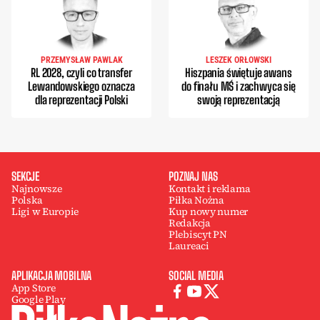
PRZEMYSŁAW PAWLAK
LESZEK ORŁOWSKI
RL 2028, czyli co transfer
Hiszpania świętuje awans
Lewandowskiego oznacza
do finału MŚ i zachwyca się
dla reprezentacji Polski
swoją reprezentacją
SEKCJE
POZNAJ NAS
Najnowsze
Kontakt i reklama
Polska
Piłka Nożna
Ligi w Europie
Kup nowy numer
Redakcja
Plebiscyt PN
Laureaci
APLIKACJA MOBILNA
SOCIAL MEDIA
App Store
Google Play