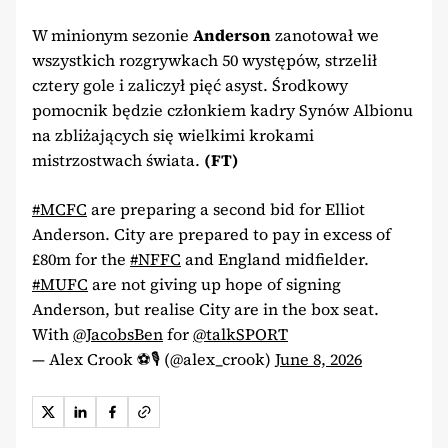
W minionym sezonie
Anderson
zanotował we
wszystkich rozgrywkach 50 występów, strzelił
cztery gole i zaliczył pięć asyst. Środkowy
pomocnik będzie członkiem kadry Synów Albionu
na zbliżających się wielkimi krokami
mistrzostwach świata.
(FT)
#MCFC
are preparing a second bid for Elliot
Anderson. City are prepared to pay in excess of
£80m for the
#NFFC
and England midfielder.
#MUFC
are not giving up hope of signing
Anderson, but realise City are in the box seat.
With
@JacobsBen
for
@talkSPORT
— Alex Crook ⚽️🎙 (@alex_crook)
June 8, 2026