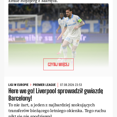
Emile Hojbjerg z Marsylii.
CZYTAJ WIĘCEJ
LIGI W EUROPIE
PREMIER LEAGUE
07.08.2026 23:53
Here we go! Liverpool sprowadził gwiazdę
Barcelony!
To nie żart, a jeden z najbardziej szokujących
transferów bieżącego letniego okienka. Tego ruchu
nikt się nie spodziewał.