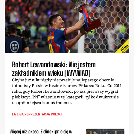
Robert Lewandowski: Nie jestem
zakładnikiem wieku [WYWIAD]
Chyba już nikt nigdy nie przebije najlepszego obecnie
futbolisty Polski w liczbie tytułów Piłkarza Roku. Od 2011
roku, gdy Robert Lewandowski, po raz pierwszy wygrał
plebiscyt „PN” właśnie w tej kategorii, tylko dwukrotnie
ustąpił miejsca komuś innemu.
LA LIGA REPREZENTACJA POLSKI
Więcej niż jakość. Zieliński pnie się w