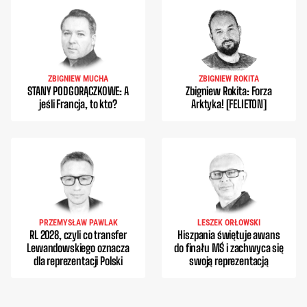
ZBIGNIEW MUCHA
ZBIGNIEW ROKITA
STANY PODGORĄCZKOWE: A
Zbigniew Rokita: Forza
jeśli Francja, to kto?
Arktyka! [FELIETON]
PRZEMYSŁAW PAWLAK
LESZEK ORŁOWSKI
RL 2028, czyli co transfer
Hiszpania świętuje awans
Lewandowskiego oznacza
do finału MŚ i zachwyca się
dla reprezentacji Polski
swoją reprezentacją