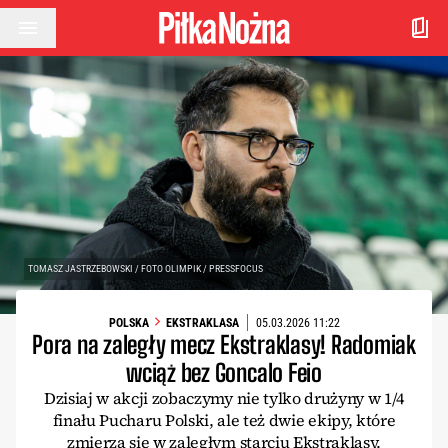
Przejdź do treści
TOMASZ JASTRZEBOWSKI / FOTO OLIMPIK / PRESSFOCUS
POLSKA
EKSTRAKLASA
05.03.2026 11:22
Pora na zaległy mecz Ekstraklasy! Radomiak
wciąż bez Goncalo Feio
Dzisiaj w akcji zobaczymy nie tylko drużyny w 1/4
finału Pucharu Polski, ale też dwie ekipy, które
zmierzą się w zaległym starciu Ekstraklasy.