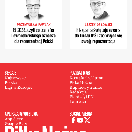
PRZEMYSŁAW PAWLAK
LESZEK ORŁOWSKI
RL 2028, czyli co transfer
Hiszpania świętuje awans
Lewandowskiego oznacza
do finału MŚ i zachwyca się
dla reprezentacji Polski
swoją reprezentacją
SEKCJE
POZNAJ NAS
Najnowsze
Kontakt i reklama
Polska
Piłka Nożna
Ligi w Europie
Kup nowy numer
Redakcja
Plebiscyt PN
Laureaci
APLIKACJA MOBILNA
SOCIAL MEDIA
App Store
Google Play