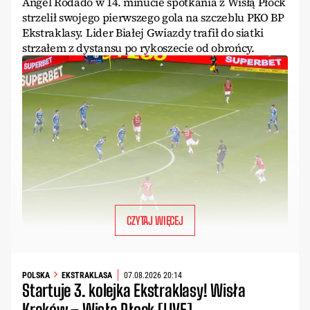
Angel Rodado w 14. minucie spotkania z Wisłą Płock
strzelił swojego pierwszego gola na szczeblu PKO BP
Ekstraklasy. Lider Białej Gwiazdy trafił do siatki
strzałem z dystansu po rykoszecie od obrońcy.
CZYTAJ WIĘCEJ
POLSKA
EKSTRAKLASA
07.08.2026 20:14
Startuje 3. kolejka Ekstraklasy! Wisła
Kraków – Wisła Płock [LIVE]