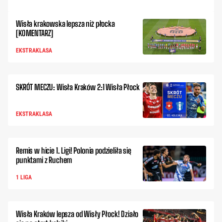
Wisła krakowska lepsza niż płocka
[KOMENTARZ]
EKSTRAKLASA
SKRÓT MECZU: Wisła Kraków 2:1 Wisła Płock
EKSTRAKLASA
Remis w hicie 1. Ligi! Polonia podzieliła się
punktami z Ruchem
1 LIGA
Wisła Kraków lepsza od Wisły Płock! Działo