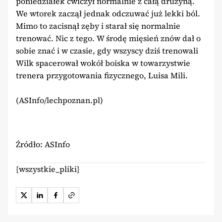
poniedziałek ćwiczył normalnie z całą drużyną.
We wtorek zaczął jednak odczuwać już lekki ból.
Mimo to zacisnął zęby i starał się normalnie
trenować. Nic z tego. W środę mięsień znów dał o
sobie znać i w czasie, gdy wszyscy dziś trenowali
Wilk spacerował wokół boiska w towarzystwie
trenera przygotowania fizycznego, Luisa Mili.
(ASInfo/lechpoznan.pl)
Źródło: ASInfo
{wszystkie_pliki}