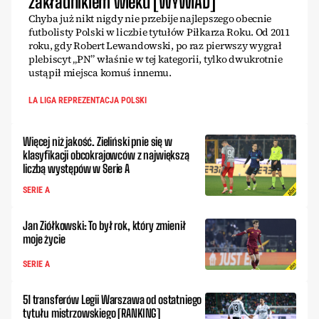
zakładnikiem wieku [WYWIAD]
Chyba już nikt nigdy nie przebije najlepszego obecnie
futbolisty Polski w liczbie tytułów Piłkarza Roku. Od 2011
roku, gdy Robert Lewandowski, po raz pierwszy wygrał
plebiscyt „PN” właśnie w tej kategorii, tylko dwukrotnie
ustąpił miejsca komuś innemu.
LA LIGA REPREZENTACJA POLSKI
Więcej niż jakość. Zieliński pnie się w
klasyfikacji obcokrajowców z największą
liczbą występów w Serie A
SERIE A
Jan Ziółkowski: To był rok, który zmienił
moje życie
SERIE A
51 transferów Legii Warszawa od ostatniego
tytułu mistrzowskiego [RANKING]