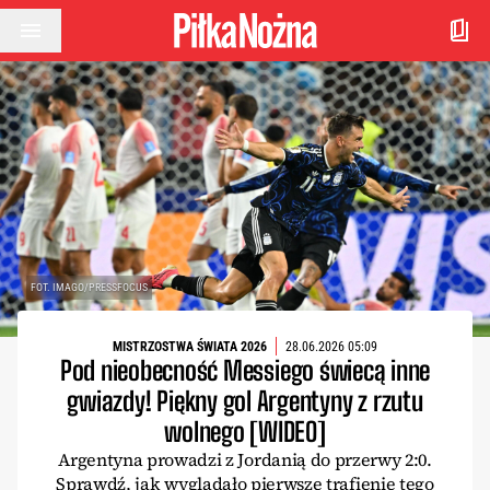
Przejdź do treści
FOT. IMAGO/PRESSFOCUS
MISTRZOSTWA ŚWIATA 2026
28.06.2026 05:09
Pod nieobecność Messiego świecą inne
gwiazdy! Piękny gol Argentyny z rzutu
wolnego [WIDEO]
Argentyna prowadzi z Jordanią do przerwy 2:0.
Sprawdź, jak wyglądało pierwsze trafienie tego