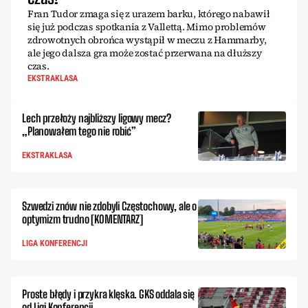
Fran Tudor zmaga się z urazem barku, którego nabawił
się już podczas spotkania z Vallettą. Mimo problemów
zdrowotnych obrońca wystąpił w meczu z Hammarby,
ale jego dalsza gra może zostać przerwana na dłuższy
czas.
EKSTRAKLASA
Lech przełoży najbliższy ligowy mecz?
„Planowałem tego nie robić”
EKSTRAKLASA
Szwedzi znów nie zdobyli Częstochowy, ale o
optymizm trudno [KOMENTARZ]
LIGA KONFERENCJI
Proste błędy i przykra klęska. GKS oddala się
od Ligi Konferencji