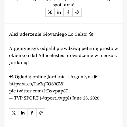
spotkania!
Ależ uderzenie Giovaniego Lo Celso! 🚀
Argentyńczyk odpalił prawdziwą petardę prosto w
okienko i dał Albicelestes prowadzenie w meczu z
Jordanią!
📲 Oglądaj online Jordania – Argentyna ▶️
https://t.co/Tw7qEO69CW
pic.twitter.com/2tBxvpap8T
— TVP SPORT (@sport_tvppl)
June 28, 2026