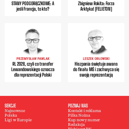
STANY PODGORĄCZKOWE: A
Zbigniew Rokita: Forza
jeśli Francja, to kto?
Arktyka! [FELIETON]
PRZEMYSŁAW PAWLAK
LESZEK ORŁOWSKI
RL 2028, czyli co transfer
Hiszpania świętuje awans
Lewandowskiego oznacza
do finału MŚ i zachwyca się
dla reprezentacji Polski
swoją reprezentacją
SEKCJE
POZNAJ NAS
Najnowsze
Kontakt i reklama
Polska
Piłka Nożna
Ligi w Europie
Kup nowy numer
Redakcja