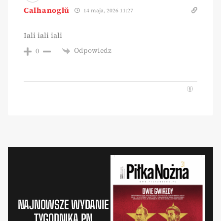
Calhanoglŭ
14 maja, 2026 11:27
Iali iali iali
Odpowiedz
0
NAJNOWSZE WYDANIE
TYGODNIKA PN