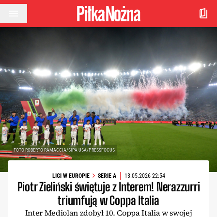
Przejdź do treści
FOTO ROBERTO RAMACCIA/SIPA USA/PRESSFOCUS
LIGI W EUROPIE
SERIE A
13.05.2026 22:54
Piotr Zieliński świętuje z Interem! Nerazzurri
triumfują w Coppa Italia
Inter Mediolan zdobył 10. Coppa Italia w swojej