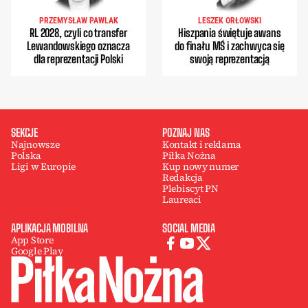
PRZEMYSŁAW PAWLAK
LESZEK ORŁOWSKI
RL 2028, czyli co transfer
Hiszpania świętuje awans
Lewandowskiego oznacza
do finału MŚ i zachwyca się
dla reprezentacji Polski
swoją reprezentacją
SEKCJE
POZNAJ NAS
Najnowsze
Kontakt i reklama
Polska
Piłka Nożna
Ligi w Europie
Kup nowy numer
Redakcja
Plebiscyt PN
Laureaci
APLIKACJA MOBILNA
SOCIAL MEDIA
App Store
Google Play